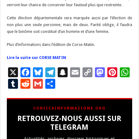
verront leur chance de conserver leur fauteuil plus que restreinte.
Cette élection départementale sera marquée aussi par l’élection de
non plus une seule personne, mais de deux. Parité oblige, il faudra
que le binôme soit constitué d’un homme et d’une femme.
Plus d’informations dans l’édition de Corse-Matin.
Lire la suite sur CORSE MATIN
X
F
Bl
T
S
E
C
M
Pi
W
ac
u
el
n
m
o
as
nt
h
T
R
G
P
e
es
e
a
ai
p
to
er
at
u
e
m
ar
b
ky
gr
p
l
y
d
es
s
m
d
ai
ta
CORSICAINFURMAZIONE.ORG
o
a
c
Li
o
t
p
bl
di
l
g
RETROUVEZ-NOUS AUSSI SUR
o
m
h
n
n
p
r
t
er
TELEGRAM
k
at
k
Actualités, archives, dossiers historiques et