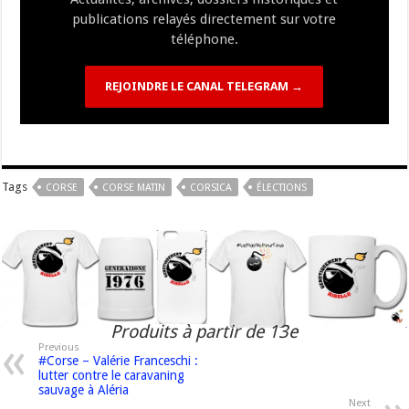
publications relayés directement sur votre
téléphone.
REJOINDRE LE CANAL TELEGRAM →
Tags
CORSE
CORSE MATIN
CORSICA
ÉLECTIONS
Produits à partir de 13e
Previous
#Corse – Valérie Franceschi :
lutter contre le caravaning
sauvage à Aléria
Next