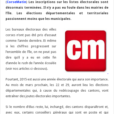
(
CorseMatin
b
)
Les inscriptions sur les listes électorales sont
ky
gr
p
l
y
d
es
s
m
d
ai
ta
désormais terminées. Il n’y a pas eu foule dans les mairies de
o
a
c
Li
o
t
p
bl
di
l
g
l’île. Les élections départementales et territoriales
o
m
h
n
n
p
passionnent moins que les municipales
.
r
t
er
k
at
k
Les bureaux électoraux des villes
corses n’ont pas été pris d’assaut
comme l’année dernière. Et même
si les chiffres progressent sur
l’ensemble de l’île, on ne peut pas
dire qu’il y a eu en cette fin
d’année le rush de l’année écoulée
(voir nos articles ci-dessous).
Pourtant, 2015 est aussi une année électorale qui aura son importance.
Au mois de mars prochain, les 22 et 29, auront lieu les élections
départementales qui, à cause du redécoupage des cantons, vont
entraîner des joutes électorales importantes.
Si le nombre d’élus reste, lui, inchangé, des cantons disparaîtront et,
avec eux, certains conseillers généraux qui sont en poste et qui