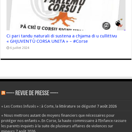
Ci pari tandu naturali di sustena a chjama di u cullittivu
« GHJUVENTÙ CORSA UNITA » – #Corse
6 juillet 2024
—- REVUE DE PRESSE —-
« Les Contes Infusés » : à Corte, la littérature se déguste!
7 août 2026
« Nous mettrons autant de moyens financiers que nécessaires pour
protéger nos enfants ». En Corse, la haute-commissaire à l’Enfance rassure
les parents inquiets à la suite de plusieurs affaires de violences sur
mineurs
7 août 2026