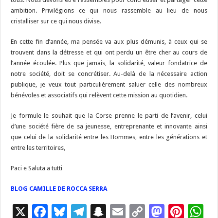
ambition. Privilégions ce qui nous rassemble au lieu de nous
cristalliser sur ce qui nous divise.
En cette fin d’année, ma pensée va aux plus démunis, à ceux qui se
trouvent dans la détresse et qui ont perdu un être cher au cours de
l’année écoulée. Plus que jamais, la solidarité, valeur fondatrice de
notre société, doit se concrétiser. Au-delà de la nécessaire action
publique, je veux tout particulièrement saluer celle des nombreux
bénévoles et associatifs qui relèvent cette mission au quotidien.
Je formule le souhait que la Corse prenne le parti de l’avenir, celui
d’une société fière de sa jeunesse, entreprenante et innovante ainsi
que celui de la solidarité entre les Hommes, entre les générations et
entre les territoires,
Paci e Saluta a tutti
BLOG CAMILLE DE ROCCA SERRA
X
F
Bl
T
S
E
C
M
Pi
W