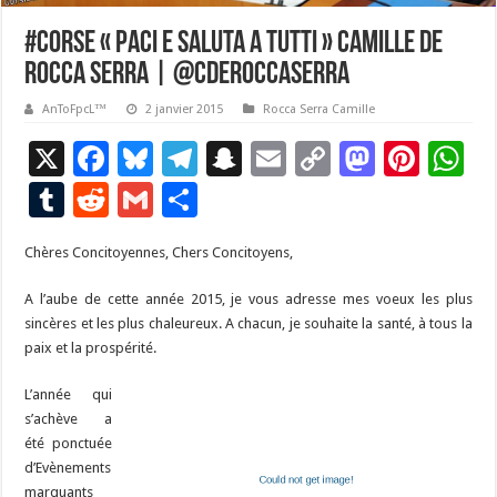
#Corse « Paci e Saluta a tutti » Camille de
Rocca Serra | @CDeRoccaSerra
AnToFpcL™
2 janvier 2015
Rocca Serra Camille
X
F
Bl
T
S
E
C
M
Pi
W
ac
u
el
n
m
o
as
nt
h
T
R
G
P
e
es
e
a
ai
p
to
er
at
u
e
m
ar
Chères Concitoyennes, Chers Concitoyens,
b
ky
gr
p
l
y
d
es
s
m
d
ai
ta
o
a
c
Li
o
t
p
bl
di
l
g
A l’aube de cette année 2015, je vous adresse mes voeux les plus
sincères et les plus chaleureux. A chacun, je souhaite la santé, à tous la
o
m
h
n
n
p
r
t
er
paix et la prospérité.
k
at
k
L’année qui
s’achève a
été ponctuée
d’Evènements
marquants