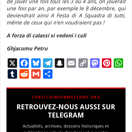
de jouer une fois tous les 3 ou 4 ans, on jouerait
une fois par an, par exemple le 8 décembre, qui
deviendrait ainsi A Festa di A Squadra di tutti,
même de ceux qui n’en voudraient pas !
A forza di calassi si vedeni i culi
Ghjacumu Petru
X
F
Bl
T
S
E
C
M
Pi
W
ac
u
el
n
m
o
as
nt
h
T
R
G
P
e
es
e
a
ai
p
to
er
at
u
e
m
ar
b
ky
gr
p
l
y
d
es
s
m
d
ai
ta
CORSICAINFURMAZIONE.ORG
o
a
c
Li
o
t
p
bl
di
l
g
RETROUVEZ-NOUS AUSSI SUR
o
m
h
n
n
p
r
t
er
TELEGRAM
k
at
k
Actualités, archives, dossiers historiques et