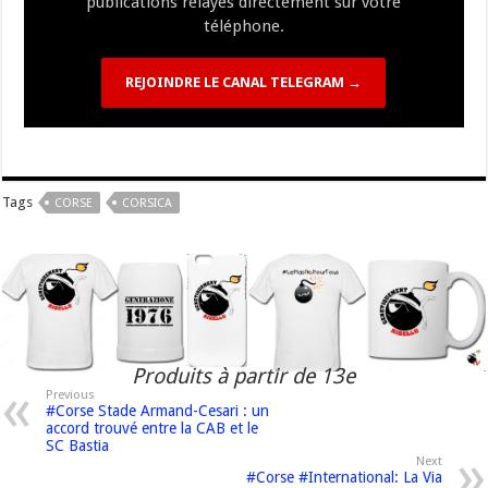
publications relayés directement sur votre
téléphone.
REJOINDRE LE CANAL TELEGRAM →
Tags
CORSE
CORSICA
Produits à partir de 13e
Previous
#Corse Stade Armand-Cesari : un
accord trouvé entre la CAB et le
SC Bastia
Next
#Corse #International: La Via