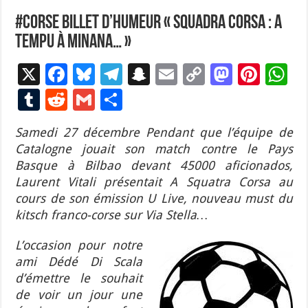
#Corse Billet d’humeur « Squadra Corsa : a
tempu à minana… »
X
F
Bl
T
S
E
C
M
Pi
W
ac
u
el
n
m
o
as
nt
h
T
R
G
P
e
es
e
a
ai
p
to
er
at
u
e
m
ar
Samedi 27 décembre Pendant que l’équipe de
b
ky
gr
p
l
y
d
es
s
m
d
ai
ta
Catalogne jouait son match contre le Pays
o
a
c
Li
o
t
p
bl
di
l
g
Basque à Bilbao devant 45000 aficionados,
o
m
h
n
n
p
Laurent Vitali présentait A Squatra Corsa au
r
t
er
cours de son émission U Live, nouveau must du
k
at
k
kitsch franco-corse sur Via Stella…
L’occasion pour notre
ami Dédé Di Scala
d’émettre le souhait
de voir un jour une