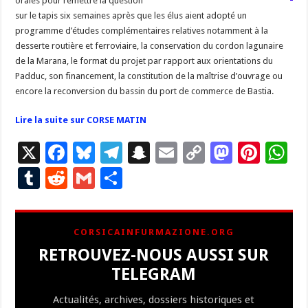
orales pour remettre la question
sur le tapis six semaines après que les élus aient adopté un
programme d’études complémentaires relatives notamment à la
desserte routière et ferroviaire, la conservation du cordon lagunaire
de la Marana, le format du projet par rapport aux orientations du
Padduc, son financement, la constitution de la maîtrise d’ouvrage ou
encore la reconversion du bassin du port de commerce de Bastia.
Lire la suite sur CORSE MATIN
X
F
Bl
T
S
E
C
M
Pi
W
ac
u
el
n
m
o
as
nt
h
T
R
G
P
e
es
e
a
ai
p
to
er
at
u
e
m
ar
b
ky
gr
p
l
y
d
es
s
m
d
ai
ta
CORSICAINFURMAZIONE.ORG
o
a
c
Li
o
t
p
bl
di
l
g
RETROUVEZ-NOUS AUSSI SUR
o
m
h
n
n
p
r
t
er
TELEGRAM
k
at
k
Actualités, archives, dossiers historiques et