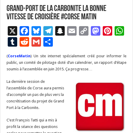
Grand-Port de la Carbonite la bonne
vitesse de croisière #corse Matin
X
F
Bl
T
S
E
C
M
Pi
W
ac
u
el
n
m
o
as
nt
h
T
R
G
P
e
es
e
a
ai
p
to
er
at
u
e
m
ar
(
CorseMatin
b
) Un site internet spécialement créé pour informer le
ky
gr
p
l
y
d
es
s
m
d
ai
ta
public, un comité de pilotage doté d’un calendrier, un rapport d’étape
o
a
c
Li
o
t
p
bl
di
l
g
soumis à l’assemblée en juin 2015. Ça progresse…
o
m
h
n
n
p
r
t
er
La dernière session de
k
at
k
l’assemblée de Corse aura permis
d’accomplir un pas de plus vers la
concrétisation du projet de Grand
Port à la Carbonite.
C’est François Tatti qui a mis à
profit la séance des questions