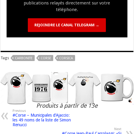
publications relayés directement sur votre
téléphone.
REJOINDRE LE CANAL TELEGRAM →
Tags
CARBONITE
CORSE
CORSICA
Produits à partir de 13e
Previous
#Corse – Municipales d’Ajaccio:
les 49 noms de la liste de Simon
Renucci
Next
#Corse Jean-Paul Carrolaggi: «Si