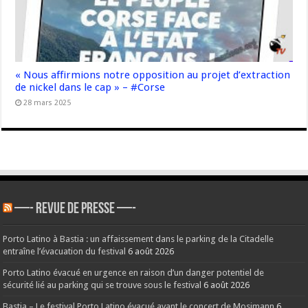
« Nous affirmions notre opposition au projet d’extraction
de nickel dans le cap » – #Corse
28 mars 2025
—- REVUE DE PRESSE —-
Porto Latino à Bastia : un affaissement dans le parking de la Citadelle
entraîne l’évacuation du festival
6 août 2026
Porto Latino évacué en urgence en raison d’un danger potentiel de
sécurité lié au parking qui se trouve sous le festival
6 août 2026
Bastia – Le festival Porto Latino évacué avant le concert de Mosimann
6