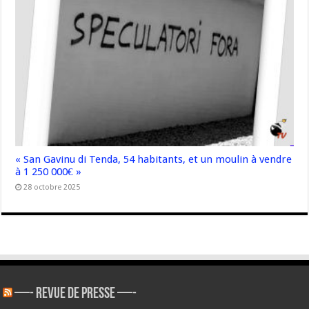
« San Gavinu di Tenda, 54 habitants, et un moulin à vendre
à 1 250 000€ »
28 octobre 2025
—- REVUE DE PRESSE —-