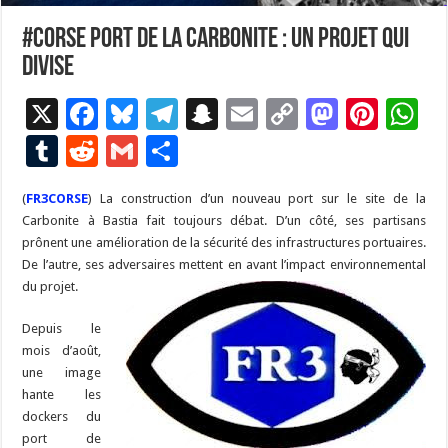
#Corse Port de la Carbonite : un projet qui
divise
X
F
Bl
T
S
E
C
M
Pi
W
ac
u
el
n
m
o
as
nt
h
T
R
G
P
e
es
e
a
ai
p
to
er
at
u
e
m
ar
(
FR3CORSE
) La construction d’un nouveau port sur le site de la
b
ky
gr
p
l
y
d
es
s
m
d
ai
ta
Carbonite à Bastia fait toujours débat. D’un côté, ses partisans
o
a
c
Li
o
t
p
bl
di
l
g
prônent une amélioration de la sécurité des infrastructures portuaires.
o
m
h
n
n
p
De l’autre, ses adversaires mettent en avant l’impact environnemental
r
t
er
du projet.
k
at
k
Depuis le
mois d’août,
une image
hante les
dockers du
port de