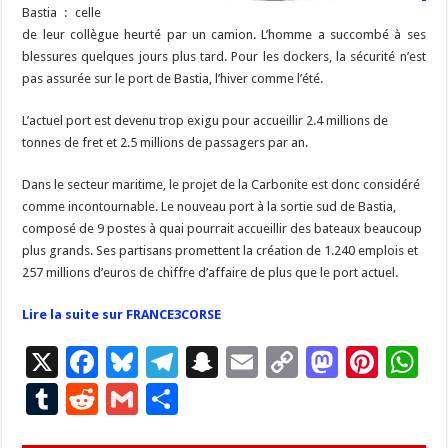
Bastia : celle
de leur collègue heurté par un camion. L’homme a succombé à ses
blessures quelques jours plus tard. Pour les dockers, la sécurité n’est
pas assurée sur le port de Bastia, l’hiver comme l’été.
L’actuel port est devenu trop exigu pour accueillir 2.4 millions de
tonnes de fret et 2.5 millions de passagers par an.
Dans le secteur maritime, le projet de la Carbonite est donc considéré
comme incontournable. Le nouveau port à la sortie sud de Bastia,
composé de 9 postes à quai pourrait accueillir des bateaux beaucoup
plus grands. Ses partisans promettent la création de 1.240 emplois et
257 millions d’euros de chiffre d’affaire de plus que le port actuel.
Lire la suite sur FRANCE3CORSE
X
F
Bl
T
S
E
C
M
Pi
W
ac
u
el
n
m
o
as
nt
h
T
R
G
P
e
es
e
a
ai
p
to
er
at
u
e
m
ar