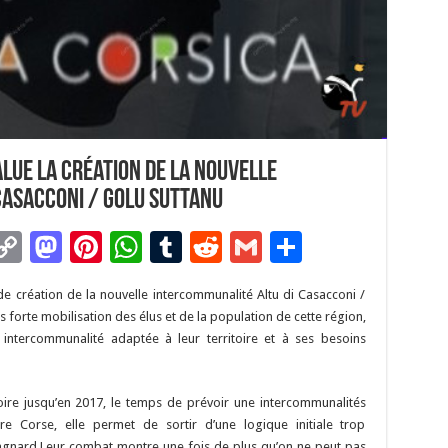
ue la création de la nouvelle
Casacconi / Golu Suttanu
C
M
Pi
W
T
R
G
P
m
o
as
nt
h
u
e
m
ar
e création de la nouvelle intercommunalité Altu di Casacconi /
i
p
to
er
at
m
d
ai
ta
rès forte mobilisation des élus et de la population de cette région,
y
d
es
sA
bl
di
l
g
intercommunalité adaptée à leur territoire et à ses besoins
Li
o
t
p
r
t
er
n
n
p
oire jusqu’en 2017, le temps de prévoir une intercommunalités
e Corse, elle permet de sortir d’une logique initiale trop
k
agnard.Leur combat montre une fois de plus qu’on ne peut pas