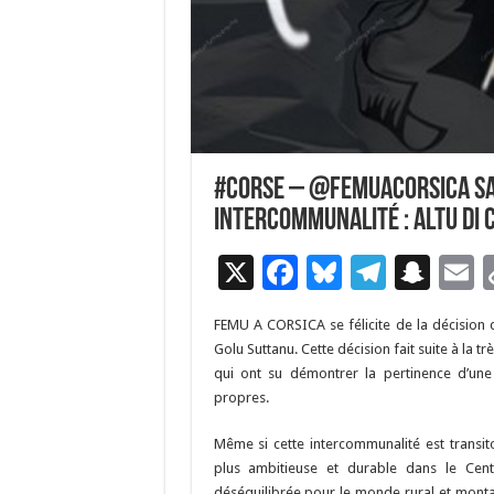
#corse – @FemuaCorsica sal
intercommunalité : Altu di 
X
F
Bl
T
S
E
ac
u
el
n
FEMU A CORSICA se félicite de la décision d
e
es
e
a
a
Golu Suttanu. Cette décision fait suite à la t
b
ky
gr
p
l
qui ont su démontrer la pertinence d’une 
propres.
o
a
c
o
m
h
Même si cette intercommunalité est transit
plus ambitieuse et durable dans le Centr
k
at
déséquilibrée pour le monde rural et mont