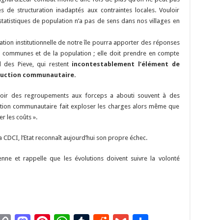
es de structuration inadaptés aux contraintes locales. Vouloir
tatistiques de population n’a pas de sens dans nos villages en
ation institutionnelle de notre île pourra apporter des réponses
s communes et de la population ; elle doit prendre en compte
el des Pieve, qui restent
incontestablement l’élément de
ruction communautaire.
ouloir des regroupements aux forceps a abouti souvent à des
stion communautaire fait exploser les charges alors même que
er les coûts ».
la CDCI, l’Etat reconnaît aujourd’hui son propre échec.
yenne et rappelle que les évolutions doivent suivre la volonté