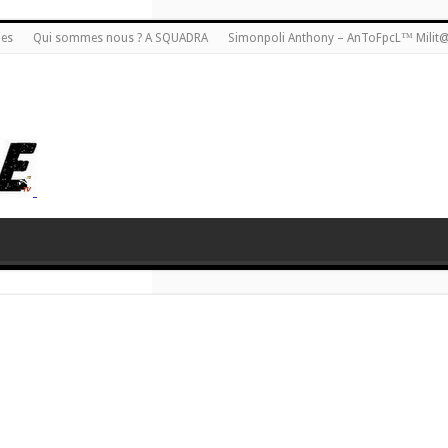
ies
Qui sommes nous ? A SQUADRA
Simonpoli Anthony – AnToFpcL™ Milit