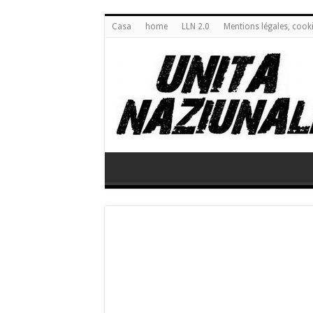
Casa
home
LLN 2.0
Mentions légales, cook