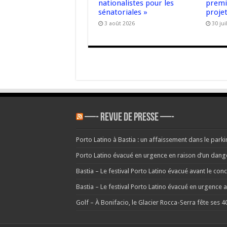
nationalistes pour les
premiè
sénatoriales »
proje
3 août 2026
30 jui
—- REVUE DE PRESSE —-
Porto Latino à Bastia : un affaissement dans le parkin
Porto Latino évacué en urgence en raison d’un danger 
Bastia – Le festival Porto Latino évacué avant le co
Bastia – Le festival Porto Latino évacué en urgence
Golf – À Bonifacio, le Glacier Rocca-Serra fête ses 