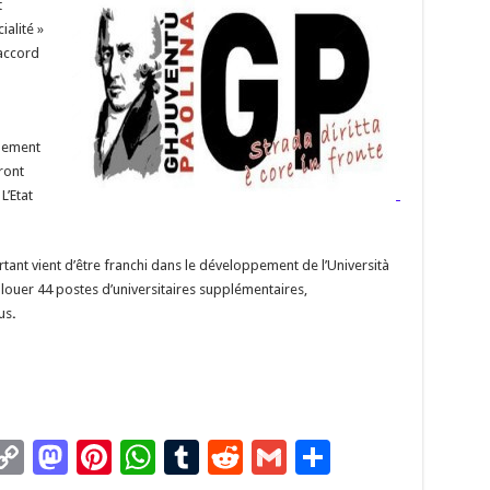
t
Li
o
t
p
r
t
er
ialité »
n
n
p
 accord
k
alement
ront
L’Etat
ant vient d’être franchi dans le développement de l’Università
louer 44 postes d’universitaires supplémentaires,
us
.
C
M
Pi
W
T
R
G
P