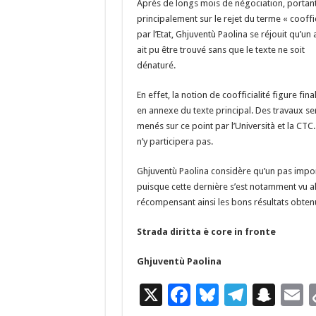
Après de longs mois de négociation, portan
o
a
c
principalement sur le rejet du terme « cooffic
o
m
h
par l’Etat, Ghjuventù Paolina se réjouit qu’un
ait pu être trouvé sans que le texte ne soit
k
at
dénaturé.
En effet, la notion de coofficialité figure fin
en annexe du texte principal. Des t
ravaux se
menés sur ce point par l’Università et la CTC. 
n’y participera pas.
Ghjuventù Paolina considère qu’un pas import
puisque cette dernière s’est notamment vu al
récompensant ainsi les bons résultats obten
Strada diritta è core in fronte
Ghjuventù Paolina
X
F
Bl
T
S
E