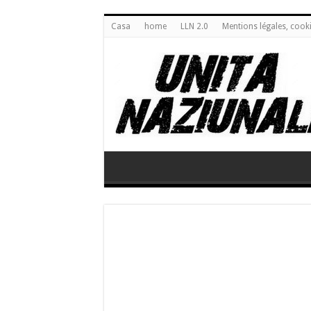
Casa
home
LLN 2.0
Mentions légales, cook