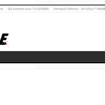
ies
Qui sommes nous ? A SQUADRA
Simonpoli Anthony – AnToFpcL™ Milit