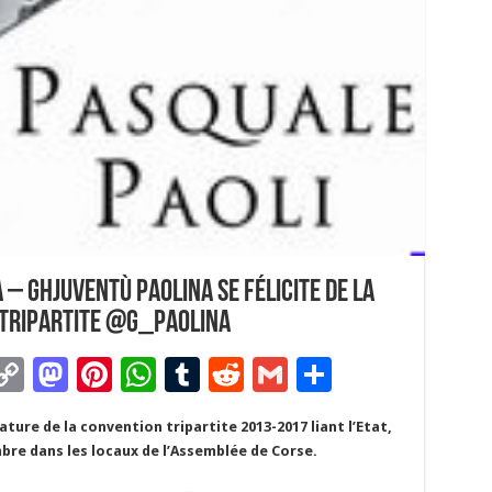
 – Ghjuventù Paolina se félicite de la
 tripartite @G_paolina
C
M
Pi
W
T
R
G
P
m
o
as
nt
h
u
e
m
ar
ature de la convention tripartite 2013-2017 liant l’Etat,
i
p
to
er
at
m
d
ai
ta
embre dans les locaux de l’Assemblée de Corse.
y
d
es
sA
bl
di
l
g