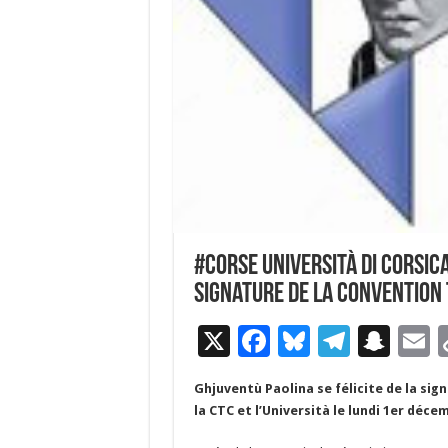
#Corse Università di Corsica
signature de la convention
X
F
Bl
T
S
E
ac
u
el
n
Ghjuventù Paolina se félicite de la sign
e
es
e
a
a
la CTC et l’Università le lundi 1er déc
b
ky
gr
p
l