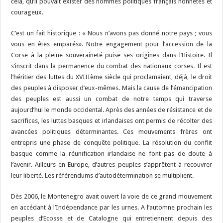
cela, qu’il pouvait exister des hommes politiques français honnêtes et
courageux.
C’est un fait historique : « Nous n’avons pas donné notre pays ; vous
vous en êtes emparés». Notre engagement pour l’accession de la
Corse à la pleine souveraineté puise ses origines dans l’Histoire. Il
s’inscrit dans la permanence du combat des nationaux corses. Il est
l’héritier des luttes du XVIIIème siècle qui proclamaient, déjà, le droit
des peuples à disposer d’eux-mêmes. Mais la cause de l’émancipation
des peuples est aussi un combat de notre temps qui traverse
aujourd’hui le monde occidental. Après des années de résistance et de
sacrifices, les luttes basques et irlandaises ont permis de récolter des
avancées politiques déterminantes. Ces mouvements frères ont
entrepris une phase de conquête politique. La résolution du conflit
basque comme la réunification irlandaise ne font pas de doute à
l’avenir. Ailleurs en Europe, d’autres peuples s’apprêtent à recouvrer
leur liberté. Les référendums d’autodétermination se multiplient.
Dès 2006, le Montenegro avait ouvert la voie de ce grand mouvement
en accédant à l’Indépendance par les urnes. A l’automne prochain les
peuples d’Ecosse et de Catalogne qui entretiennent depuis des