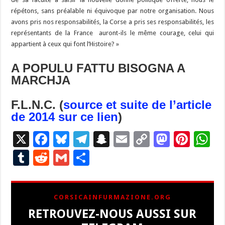
répétons, sans préalable ni équivoque par notre organisation. Nous
avons pris nos responsabilités, la Corse a pris ses responsabilités, les
représentants de la France auront-ils le même courage, celui qui
appartient à ceux qui font l’Histoire? »
A POPULU FATTU BISOGNA A
MARCHJA
F.L.N.C. (
source et suite de l’article
de 2014 sur ce lien
)
X
F
Bl
T
S
E
C
M
Pi
W
ac
u
el
n
m
o
as
nt
h
T
R
G
P
e
es
e
a
ai
p
to
er
at
u
e
m
ar
b
ky
gr
p
l
y
d
es
s
m
d
ai
ta
CORSICAINFURMAZIONE.ORG
o
a
c
Li
o
t
p
bl
di
l
g
RETROUVEZ-NOUS AUSSI SUR
o
m
h
n
n
p
r
t
er