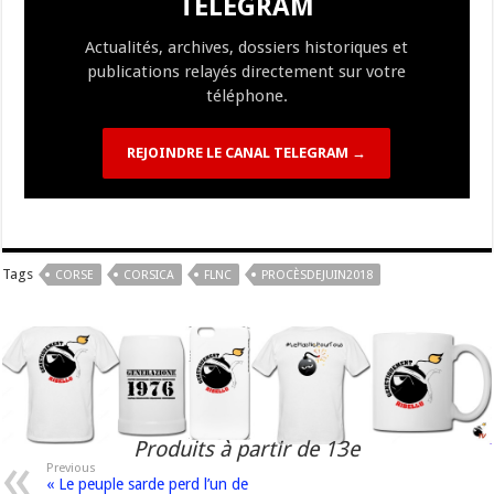
TELEGRAM
k
at
k
Actualités, archives, dossiers historiques et
publications relayés directement sur votre
téléphone.
REJOINDRE LE CANAL TELEGRAM →
Tags
CORSE
CORSICA
FLNC
PROCÈSDEJUIN2018
Produits à partir de 13e
Previous
« Le peuple sarde perd l’un de