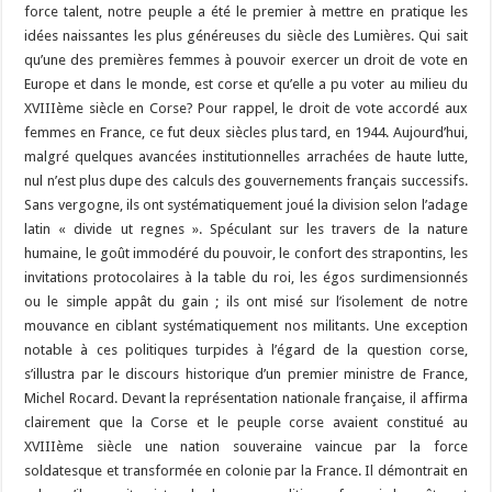
force talent, notre peuple a été le premier à mettre en pratique les
idées naissantes les plus généreuses du siècle des Lumières. Qui sait
qu’une des premières femmes à pouvoir exercer un droit de vote en
Europe et dans le monde, est corse et qu’elle a pu voter au milieu du
XVIIIème siècle en Corse? Pour rappel, le droit de vote accordé aux
femmes en France, ce fut deux siècles plus tard, en 1944. Aujourd’hui,
malgré quelques avancées institutionnelles arrachées de haute lutte,
nul n’est plus dupe des calculs des gouvernements français successifs.
Sans vergogne, ils ont systématiquement joué la division selon l’adage
latin « divide ut regnes ». Spéculant sur les travers de la nature
humaine, le goût immodéré du pouvoir, le confort des strapontins, les
invitations protocolaires à la table du roi, les égos surdimensionnés
ou le simple appât du gain ; ils ont misé sur l’isolement de notre
mouvance en ciblant systématiquement nos militants. Une exception
notable à ces politiques turpides à l’égard de la question corse,
s’illustra par le discours historique d’un premier ministre de France,
Michel Rocard. Devant la représentation nationale française, il affirma
clairement que la Corse et le peuple corse avaient constitué au
XVIIIème siècle une nation souveraine vaincue par la force
soldatesque et transformée en colonie par la France. Il démontrait en