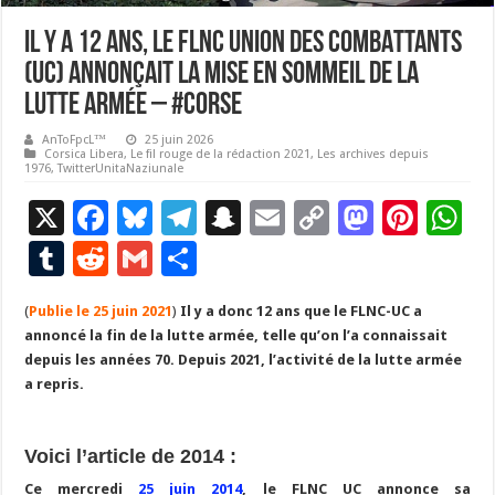
Il y a 12 ans, le FLNC UNION DES COMBATTANTS
(UC) annonçait la mise en sommeil de la
lutte armée – #Corse
AnToFpcL™
25 juin 2026
Corsica Libera
,
Le fil rouge de la rédaction 2021
,
Les archives depuis
1976
,
TwitterUnitaNaziunale
X
F
Bl
T
S
E
C
M
Pi
W
ac
u
el
n
m
o
as
nt
h
T
R
G
P
e
es
e
a
ai
p
to
er
at
u
e
m
ar
(
Publie le 25 juin 2021
b
ky
)
Il y a donc 12 ans que le FLNC-UC a
gr
p
l
y
d
es
s
m
d
ai
ta
annoncé la fin de la lutte armée, telle qu’on l’a connaissait
o
a
c
Li
o
t
p
bl
di
l
g
depuis les années 70. Depuis 2021, l’activité de la lutte armée
o
m
h
n
n
p
a repris.
r
t
er
k
at
k
Voici l’article de 2014 :
Ce mercredi
25 juin 2014
, le FLNC UC annonce sa