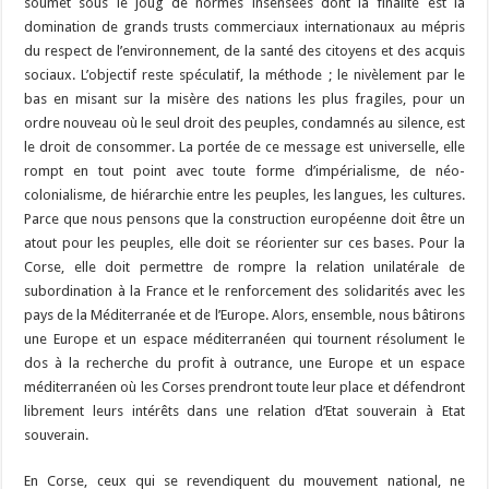
soumet sous le joug de normes insensées dont la finalité est la
domination de grands trusts commerciaux internationaux au mépris
du respect de l’environnement, de la santé des citoyens et des acquis
sociaux. L’objectif reste spéculatif, la méthode ; le nivèlement par le
bas en misant sur la misère des nations les plus fragiles, pour un
ordre nouveau où le seul droit des peuples, condamnés au silence, est
le droit de consommer. La portée de ce message est universelle, elle
rompt en tout point avec toute forme d’impérialisme, de néo-
colonialisme, de hiérarchie entre les peuples, les langues, les cultures.
Parce que nous pensons que la construction européenne doit être un
atout pour les peuples, elle doit se réorienter sur ces bases. Pour la
Corse, elle doit permettre de rompre la relation unilatérale de
subordination à la France et le renforcement des solidarités avec les
pays de la Méditerranée et de l’Europe. Alors, ensemble, nous bâtirons
une Europe et un espace méditerranéen qui tournent résolument le
dos à la recherche du profit à outrance, une Europe et un espace
méditerranéen où les Corses prendront toute leur place et défendront
librement leurs intérêts dans une relation d’Etat souverain à Etat
souverain.
En Corse, ceux qui se revendiquent du mouvement national, ne