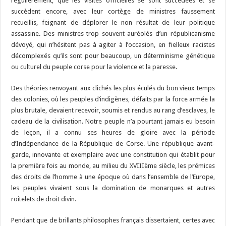
régulièrement, que les visites officielles se sont succédées et se
succèdent encore, avec leur cortège de ministres faussement
recueillis, feignant de déplorer le non résultat de leur politique
assassine. Des ministres trop souvent auréolés d’un républicanisme
dévoyé, qui n’hésitent pas à agiter à l’occasion, en fielleux racistes
décomplexés qu’ils sont pour beaucoup, un déterminisme génétique
ou culturel du peuple corse pour la violence et la paresse.
Des théories renvoyant aux clichés les plus éculés du bon vieux temps
des colonies, où les peuples d’indigènes, défaits par la force armée la
plus brutale, devaient recevoir, soumis et rendus au rang d’esclaves, le
cadeau de la civilisation. Notre peuple n’a pourtant jamais eu besoin
de leçon, il a connu ses heures de gloire avec la période
d’Indépendance de la République de Corse. Une république avant-
garde, innovante et exemplaire avec une constitution qui établit pour
la première fois au monde, au milieu du XVIIIème siècle, les prémices
des droits de l’homme à une époque où dans l’ensemble de l’Europe,
les peuples vivaient sous la domination de monarques et autres
roitelets de droit divin.
Pendant que de brillants philosophes français dissertaient, certes avec