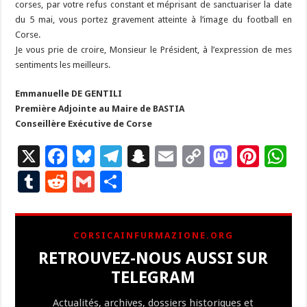
corses, par votre refus constant et méprisant de sanctuariser la date
du 5 mai, vous portez gravement atteinte à l’image du football en
Corse.
Je vous prie de croire, Monsieur le Président, à l’expression de mes
sentiments les meilleurs.
Emmanuelle DE GENTILI
Première Adjointe au Maire de BASTIA
Conseillère Exécutive de Corse
X
F
Bl
T
S
E
C
M
Pi
W
ac
u
el
n
m
o
as
nt
h
T
R
G
P
e
es
e
a
ai
p
to
er
at
u
e
m
ar
b
ky
gr
p
l
y
d
es
s
m
d
ai
ta
CORSICAINFURMAZIONE.ORG
o
a
c
Li
o
t
p
bl
di
l
g
RETROUVEZ-NOUS AUSSI SUR
o
m
h
n
n
p
r
t
er
TELEGRAM
k
at
k
Actualités, archives, dossiers historiques et