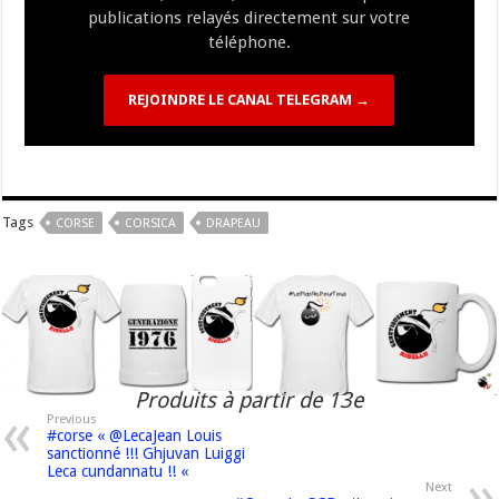
publications relayés directement sur votre
téléphone.
REJOINDRE LE CANAL TELEGRAM →
Tags
CORSE
CORSICA
DRAPEAU
Produits à partir de 13e
Previous
#corse « @LecaJean Louis
sanctionné !!! Ghjuvan Luiggi
Leca cundannatu !! «
Next