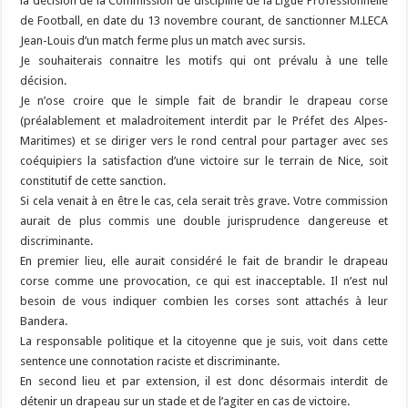
la décision de la Commission de discipline de la Ligue Professionnelle
de Football, en date du 13 novembre courant, de sanctionner M.LECA
Jean-Louis d’un match ferme plus un match avec sursis.
Je souhaiterais connaitre les motifs qui ont prévalu à une telle
décision.
Je n’ose croire que le simple fait de brandir le drapeau corse
(préalablement et maladroitement interdit par le Préfet des Alpes-
Maritimes) et se diriger vers le rond central pour partager avec ses
coéquipiers la satisfaction d’une victoire sur le terrain de Nice, soit
constitutif de cette sanction.
Si cela venait à en être le cas, cela serait très grave. Votre commission
aurait de plus commis une double jurisprudence dangereuse et
discriminante.
En premier lieu, elle aurait considéré le fait de brandir le drapeau
corse comme une provocation, ce qui est inacceptable. Il n’est nul
besoin de vous indiquer combien les corses sont attachés à leur
Bandera.
La responsable politique et la citoyenne que je suis, voit dans cette
sentence une connotation raciste et discriminante.
En second lieu et par extension, il est donc désormais interdit de
détenir un drapeau sur un stade et de l’agiter en cas de victoire.