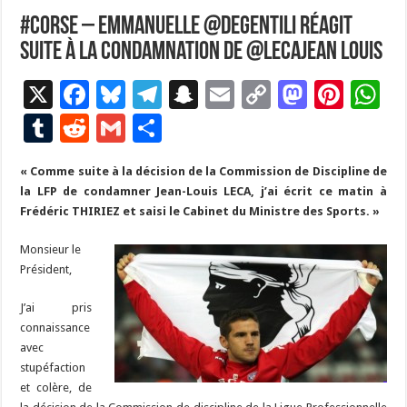
#Corse – Emmanuelle @Degentili réagit
suite à la condamnation de @LecaJean Louis
X
F
Bl
T
S
E
C
M
Pi
W
ac
u
el
n
m
o
as
nt
h
T
R
G
P
e
es
e
a
ai
p
to
er
at
u
e
m
ar
« Comme suite à la décision de la Commission de Discipline de
b
ky
gr
p
l
y
d
es
s
m
d
ai
ta
la LFP de condamner Jean-Louis LECA, j’ai écrit ce matin à
o
a
c
Li
o
t
p
bl
di
l
g
Frédéric THIRIEZ et saisi le Cabinet du Ministre des Sports. »
o
m
h
n
n
p
r
t
er
Monsieur le
k
at
k
Président,
J’ai pris
connaissance
avec
stupéfaction
et colère, de