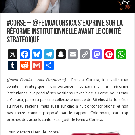
#Corse – @FemuACorsica s’exprime sur la
réforme institutionnelle avant le comité
stratégique
X
F
Bl
T
S
E
C
M
Pi
W
ac
u
el
n
m
o
as
nt
h
T
R
G
P
e
es
e
a
ai
p
to
er
at
u
e
m
ar
(Julien Pernici – Alta Frequenza) –
b
ky
gr
p
Femu a Corsica, à la veille d’un
l
y
d
es
s
m
d
ai
ta
comité stratégique d’importance concernant la réforme
o
a
c
Li
o
t
p
bl
di
l
g
institutionnelle, a précisé ses positions. L’avenir de la Corse, pour Femu
o
m
h
n
n
p
a Corsica, passera par une collectivité unique de 86 élus à la fois élus
r
t
er
au niveau régional mais aussi sur cinq à huit circonscriptions, et non
k
at
k
pas treize comme proposé par le rapport Colombani, car trop
proches des actuels cantons au goût de Femu a Corsica.
Pour décentraliser, le conseil