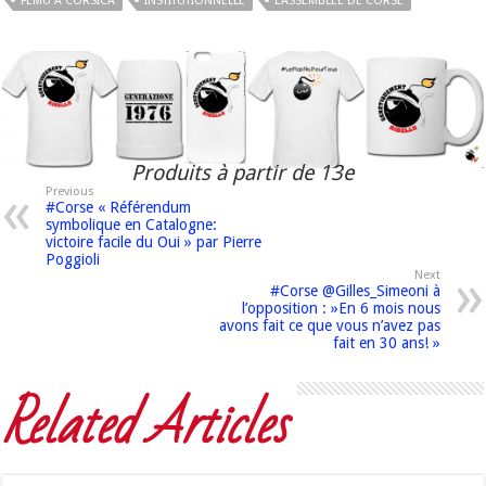
FEMU A CORSICA
INSTITUTIONNELLE
L'ASSEMBLÉE DE CORSE
Produits à partir de 13e
Previous
#Corse « Référendum
symbolique en Catalogne:
victoire facile du Oui » par Pierre
Poggioli
Next
#Corse @Gilles_Simeoni à
l’opposition : »En 6 mois nous
avons fait ce que vous n’avez pas
fait en 30 ans! »
Related Articles