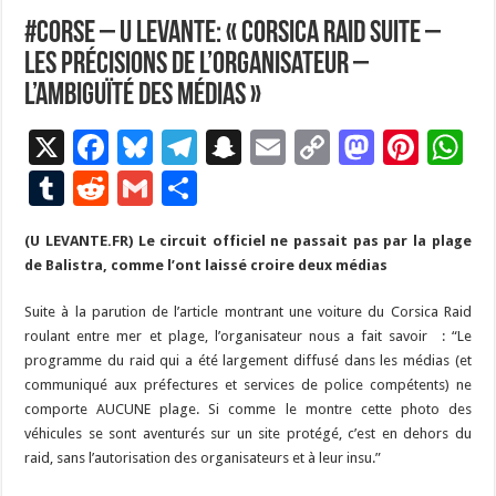
#Corse – U LEVANTE: « Corsica raid suite –
les précisions de l’organisateur –
l’ambiguïté des médias »
X
F
Bl
T
S
E
C
M
Pi
W
ac
u
el
n
m
o
as
nt
h
T
R
G
P
e
es
e
a
ai
p
to
er
at
u
e
m
ar
(U LEVANTE.FR) Le circuit officiel ne passait pas par la plage
b
ky
gr
p
l
y
d
es
s
m
d
ai
ta
de Balistra, comme l’ont laissé croire deux médias
o
a
c
Li
o
t
p
bl
di
l
g
Suite à la parution de l’article montrant une voiture du Corsica Raid
o
m
h
n
n
p
r
t
er
roulant entre mer et plage, l’organisateur nous a fait savoir : “Le
k
at
k
programme du raid qui a été largement diffusé dans les médias (et
communiqué aux préfectures et services de police compétents) ne
comporte AUCUNE plage. Si comme le montre cette photo des
véhicules se sont aventurés sur un site protégé, c’est en dehors du
raid, sans l’autorisation des organisateurs et à leur insu.”