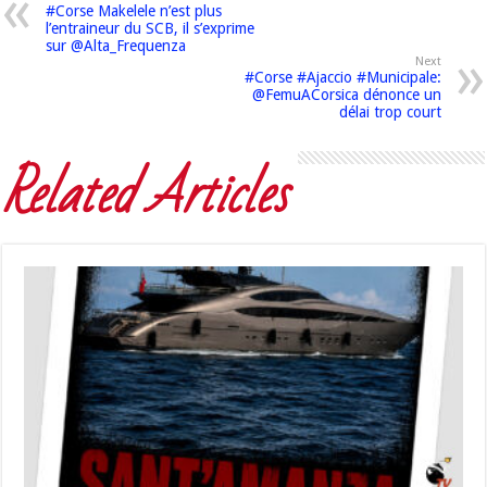
#Corse Makelele n’est plus
l’entraineur du SCB, il s’exprime
sur @Alta_Frequenza
Next
#Corse #Ajaccio #Municipale:
@FemuACorsica dénonce un
délai trop court
Related Articles