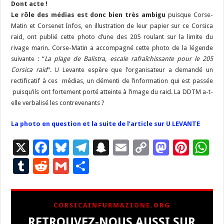
Dont acte !
Le rôle des médias est donc bien très ambigu
puisque Corse-
Matin et Corsenet Infos, en illustration de leur papier sur ce Corsica
raid, ont publié cette photo d’une des 205 roulant sur la limite du
rivage marin. Corse-Matin a accompagné cette photo de la légende
suivante : “
La plage de Balistra, escale rafraîchissante pour le 205
Corsica raid
“. U Levante espère que l’organisateur a demandé un
rectificatif à ces médias, un démenti de l’information qui est passée
puisqu’ils ont fortement porté atteinte à l’image du raid. La DDTM a-t-
elle verbalisé les contrevenants ?
La photo en question et la suite de l’article sur U LEVANTE
X
F
Bl
T
S
E
C
M
Pi
W
ac
u
el
n
m
o
as
nt
h
T
R
G
P
e
es
e
a
ai
p
to
er
at
u
e
m
ar
b
ky
gr
p
l
y
d
es
s
m
d
ai
ta
CORSICAINFURMAZIONE.ORG
o
a
c
Li
o
t
p
bl
di
l
g
RETROUVEZ-NOUS AUSSI SUR