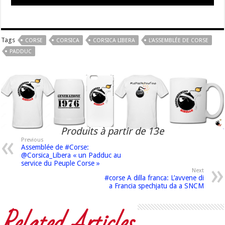
Tags
CORSE
CORSICA
CORSICA LIBERA
L'ASSEMBLÉE DE CORSE
PADDUC
Produits à partir de 13e
Previous
Assemblée de #Corse:
@Corsica_Libera « un Padduc au
service du Peuple Corse »
Next
#corse A dilla franca: L’avvene di
a Francia spechjatu da a SNCM
Related Articles