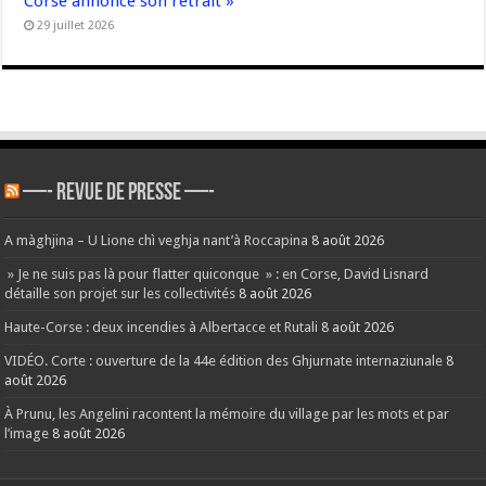
Corse annonce son retrait »
29 juillet 2026
—- REVUE DE PRESSE —-
A màghjina – U Lione chì veghja nant’à Roccapina
8 août 2026
» Je ne suis pas là pour flatter quiconque » : en Corse, David Lisnard
détaille son projet sur les collectivités
8 août 2026
Haute-Corse : deux incendies à Albertacce et Rutali
8 août 2026
VIDÉO. Corte : ouverture de la 44e édition des Ghjurnate internaziunale
8
août 2026
À Prunu, les Angelini racontent la mémoire du village par les mots et par
l’image
8 août 2026