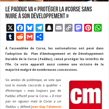
Le Padduc va « protéger la #Corse sans
nuire à son développement »
X
F
Bl
T
S
E
C
M
Pi
W
ac
u
el
n
m
o
as
nt
h
T
R
G
P
e
es
e
a
ai
p
to
er
at
u
e
m
ar
À l’assemblée de Corse, les nationalistes ont pesé dans
b
ky
gr
p
l
y
d
es
s
m
d
ai
ta
l’adoption du Plan d’Aménagement et de Développement
o
a
c
Li
o
t
p
bl
di
l
g
Durable de la Corse ( Padduc), censé protéger les intérêts de
o
m
h
n
n
p
l’île. Ce vote apparaît aussi comme une victoire de la
r
t
er
majorité malgré de nombreuses concessions.
k
at
k
Six années de polémique, un vote que
tout le monde s’accorde à qualifier «
d’historique » mais toujours pas de
Padduc effectif pour la Corse.
« Il n’est
pas en vigueur mais la Corse a un
Padduc »
, défend
Jean-Guy Talamoni