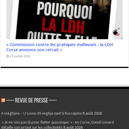
« Commission contre les pratiques mafieuses : la LDH
Corse annonce son retrait »
29 juillet 2026
—- REVUE DE PRESSE —-
A màghjina – U Lione chì veghja nant’à Roccapina
8 août 2026
» Je ne suis pas là pour flatter quiconque » : en Corse, David Lisnard
détaille son projet sur les collectivités
8 août 2026