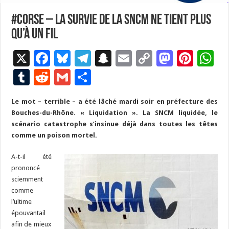
#Corse – La survie de la SNCM ne tient plus
qu’à un fil
X
F
Bl
T
S
E
C
M
Pi
W
ac
u
el
n
m
o
as
nt
h
T
R
G
P
e
es
e
a
ai
p
to
er
at
u
e
m
ar
Le mot – terrible – a été lâché mardi soir en préfecture des
b
ky
gr
p
l
y
d
es
s
m
d
ai
ta
Bouches-du-Rhône. « Liquidation ». La SNCM liquidée, le
o
a
c
Li
o
t
p
bl
di
l
g
scénario catastrophe s’insinue déjà dans toutes les têtes
o
m
h
n
n
p
comme un poison mortel.
r
t
er
k
at
k
A-t-il été
prononcé
sciemment
comme
l’ultime
épouvantail
afin de mieux