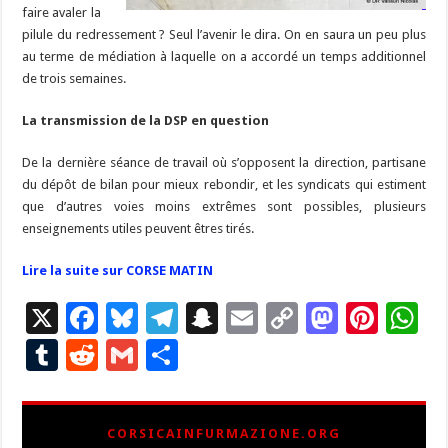
faire avaler la
pilule du redressement ? Seul l’avenir le dira. On en saura un peu plus
au terme de médiation à laquelle on a accordé un temps additionnel
de trois semaines.
La transmission de la DSP en question
De la dernière séance de travail où s’opposent la direction, partisane
du dépôt de bilan pour mieux rebondir, et les syndicats qui estiment
que d’autres voies moins extrêmes sont possibles, plusieurs
enseignements utiles peuvent êtres tirés.
Lire la suite sur CORSE MATIN
X
F
Bl
T
S
E
C
M
Pi
W
ac
u
el
n
m
o
as
nt
h
T
R
G
P
e
es
e
a
ai
p
to
er
at
u
e
m
ar
b
ky
gr
p
l
y
d
es
s
m
d
ai
ta
CORSICAINFURMAZIONE.ORG
o
a
c
Li
o
t
p