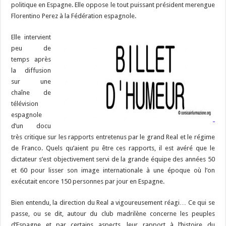
o
a
c
Li
o
t
p
bl
di
l
g
politique en Espagne. Elle oppose le tout puissant président merengue
o
m
h
n
n
p
Florentino Perez à la Fédération espagnole.
r
t
er
k
at
k
Elle intervient
peu de
temps après
la diffusion
sur une
chaîne de
télévision
espagnole
d’un docu
très critique sur les rapports entretenus par le grand Real et le régime
de Franco. Quels qu’aient pu être ces rapports, il est avéré que le
dictateur s’est objectivement servi de la grande équipe des années 50
et 60 pour lisser son image internationale à une époque où l’on
exécutait encore 150 personnes par jour en Espagne.
Bien entendu, la direction du Real a vigoureusement réagi… Ce qui se
passe, ou se dit, autour du club madrilène concerne les peuples
d’Espagne et par certains aspects, leur rapport à l’histoire du