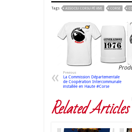
Tags
ASSOCIU CORSU PÈ VIVE
CORSE
C
Produ
Previous
La Commission Départementale
de Coopération Intercommunale
installée en Haute #Corse
Related Articles