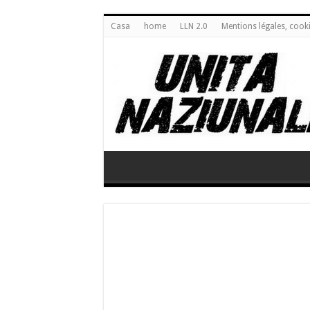
Casa
home
LLN 2.0
Mentions légales, cook