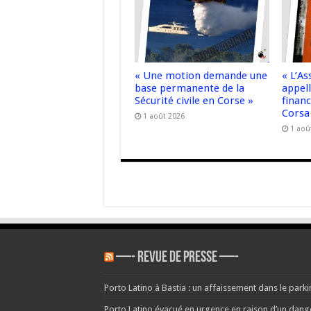
« Une motion demande une
« L’A
base permanente de la
appell
Sécurité civile en Corse »
finan
Corsa
1 août 2026
1 aoû
—- REVUE DE PRESSE —-
Porto Latino à Bastia : un affaissement dans le parkin
Porto Latino évacué en urgence en raison d’un danger 