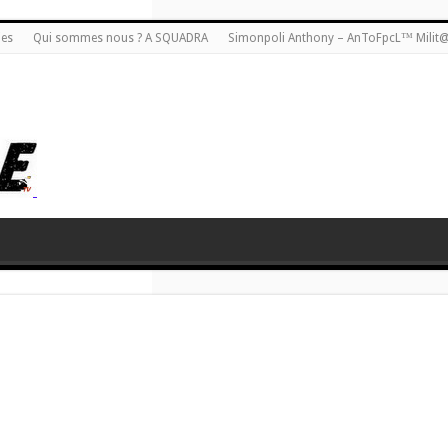
ies
Qui sommes nous ? A SQUADRA
Simonpoli Anthony – AnToFpcL™ Milit