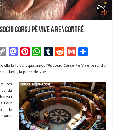
ssociu Corsu Pè Vive a rencontré
C
M
Pi
W
T
R
G
P
m
o
as
nt
h
u
e
m
ar
 elle le fait chaque année l’
Associu Corsu Pè Vive
se rend à
i
p
to
er
at
m
d
ai
ta
est adapté, la prime de Noël.
y
d
es
sA
bl
di
l
g
 et ses
Li
o
t
p
r
t
er
lles du
n
n
p
 bureau
s. Pour
k
une aide
epartir