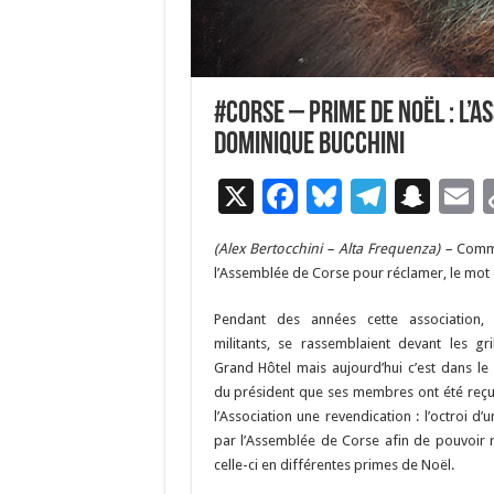
#corse – Prime de Noël : l’A
Dominique Bucchini
X
F
Bl
T
S
E
ac
u
el
n
(Alex Bertocchini – Alta Frequenza) –
Comme
e
es
e
a
a
l’Assemblée de Corse pour réclamer, le mot 
b
ky
gr
p
l
Pendant des années cette association,
o
a
c
militants, se rassemblaient devant les gri
o
m
h
Grand Hôtel mais aujourd’hui c’est dans le
du président que ses membres ont été reçu
k
at
l’Association une revendication : l’octroi d’
par l’Assemblée de Corse afin de pouvoir r
celle-ci en différentes primes de Noël.