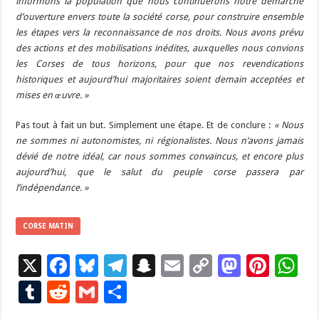
informons la population que nous continuerons notre démarche
d’ouverture envers toute la société corse, pour construire ensemble
les étapes vers la reconnaissance de nos droits. Nous avons prévu
des actions et des mobilisations inédites, auxquelles nous convions
les Corses de tous horizons, pour que nos revendications
historiques et aujourd’hui majoritaires soient demain acceptées et
mises en œuvre. »
Pas tout à fait un but. Simplement une étape. Et de conclure :
« Nous
ne sommes ni autonomistes, ni régionalistes. Nous n’avons jamais
dévié de notre idéal, car nous sommes convaincus, et encore plus
aujourd’hui, que le salut du peuple corse passera par
l’indépendance. »
CORSE MATIN
X
F
Bl
T
S
E
C
M
Pi
W
ac
u
el
n
m
o
as
nt
h
T
R
G
P
e
es
e
a
ai
p
to
er
at
u
e
m
ar