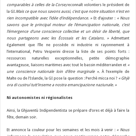
comparables à celles de la Corse,
reconnaît volontiers le président de
la GI.
Mais ce que nous savons aussi, c’est que notre situation n’est en
rien incompatible avec l’idée d’indépendance. »
Et d’ajouter :
« Nous
savons que le principal moteur de l’émancipation nationale, c’est
l’émergence d’une conscience collective et un désir de liberté, que
nous partageons avec les Écossais et les Catalans. »
Admettant
également que l’île ne possède ni industrie ni rayonnement à
l’international, Petru Vesperini dresse la liste de ses points forts :
ressources naturelles exceptionnelles, petite démographie
avantageuse, liaisons maritimes avec tout le bassin méditerranéen et
«
une conscience nationale loin d’être marginale »
. À l’exemple de
Malte ou de l’Islande, la GI pose la question : Perchè micca noi ?
« Ghjè
ora di custruí tutt’inseme a nostra emancipazione naziunale. »
Ni autonomistes ni régionalistes
Ainsi, la Ghjuventù Indipendentista se prépare d’ores et déjà à faire la
fête, demain soir.
Et annonce la couleur pour les semaines et les mois à venir :
« Nous