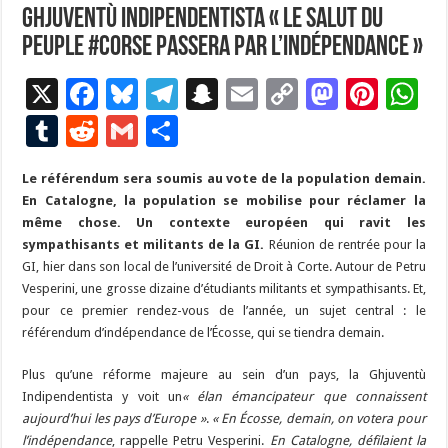
Ghjuventù Indipendentista « Le salut du
peuple #Corse passera par l’indépendance »
X
F
Bl
T
S
E
C
M
Pi
W
ac
u
el
n
m
o
as
nt
h
T
R
G
P
e
es
e
a
ai
p
to
er
at
u
e
m
ar
Le référendum sera soumis au vote de la population demain.
b
ky
gr
p
l
y
d
es
s
m
d
ai
ta
En Catalogne, la population se mobilise pour réclamer la
o
a
c
Li
o
t
p
bl
di
l
g
même chose. Un contexte européen qui ravit les
o
m
h
n
n
p
sympathisants et militants de la GI.
Réunion de rentrée pour la
r
t
er
GI, hier dans son local de l’université de Droit à Corte. Autour de Petru
k
at
k
Vesperini, une grosse dizaine d’étudiants militants et sympathisants. Et,
pour ce premier rendez-vous de l’année, un sujet central : le
référendum d’indépendance de l’Écosse, qui se tiendra demain.
Plus qu’une réforme majeure au sein d’un pays, la Ghjuventù
Indipendentista y voit un
« élan émancipateur que connaissent
aujourd’hui les pays d’Europe »
.
« En Écosse, demain, on votera pour
l’indépendance
, rappelle Petru Vesperini.
En Catalogne, défilaient la