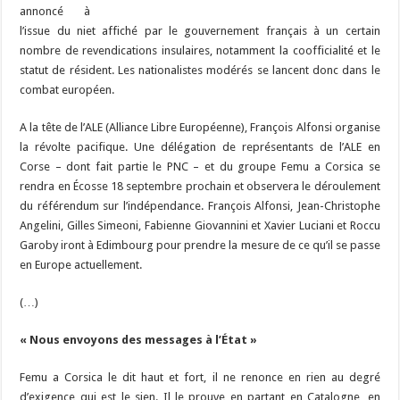
annoncé à
l’issue du niet affiché par le gouvernement français à un certain
nombre de revendications insulaires, notamment la coofficialité et le
statut de résident. Les nationalistes modérés se lancent donc dans le
combat européen.
A la tête de l’ALE (Alliance Libre Européenne), François Alfonsi organise
la révolte pacifique. Une délégation de représentants de l’ALE en
Corse – dont fait partie le PNC – et du groupe Femu a Corsica se
rendra en Écosse 18 septembre prochain et observera le déroulement
du référendum sur l’indépendance. François Alfonsi, Jean-Christophe
Angelini, Gilles Simeoni, Fabienne Giovannini et Xavier Luciani et Roccu
Garoby iront à Edimbourg pour prendre la mesure de ce qu’il se passe
en Europe actuellement.
(…)
« Nous envoyons des messages à l’État »
Femu a Corsica le dit haut et fort, il ne renonce en rien au degré
d’exigence qui est le sien. Il le prouve en partant en Catalogne, en