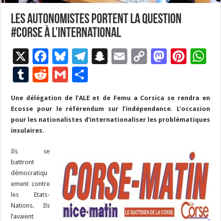
Les autonomistes portent la question
#corse à l’international
X
F
Bl
T
S
E
C
M
Pi
W
ac
u
el
n
m
o
as
nt
h
T
R
G
P
e
es
e
a
ai
p
to
er
at
u
e
m
ar
Une délégation de l’ALE et de Femu a Corsica se rendra en
b
ky
gr
p
l
y
d
es
s
m
d
ai
ta
Ecosse pour le référendum sur l’indépendance. L’occasion
o
a
c
Li
o
t
p
bl
di
l
g
pour les nationalistes d’internationaliser les problématiques
o
m
h
n
n
p
insulaires.
r
t
er
k
at
k
Ils se
battront
démocratiqu
ement contre
les Etats-
Nations. Ils
l’avaient