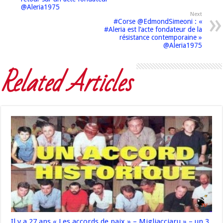
@Aleria1975
Next
#Corse @EdmondSimeoni : «
#Aleria est l’acte fondateur de la
résistance contemporaine »
@Aleria1975
Related Articles
Il y a 27 ans « Les accords de paix » – Migliacciaru » – un 3