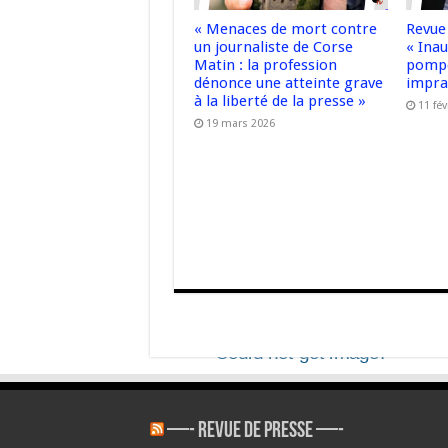
« Menaces de mort contre
Revue
un journaliste de Corse
« Ina
Matin : la profession
pompe
dénonce une atteinte grave
impra
à la liberté de la presse »
11 fév
19 mars 2026
—- REVUE DE PRESSE —-