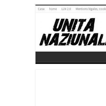
Casa
home
LLN 2.0
Mentions légales, cook