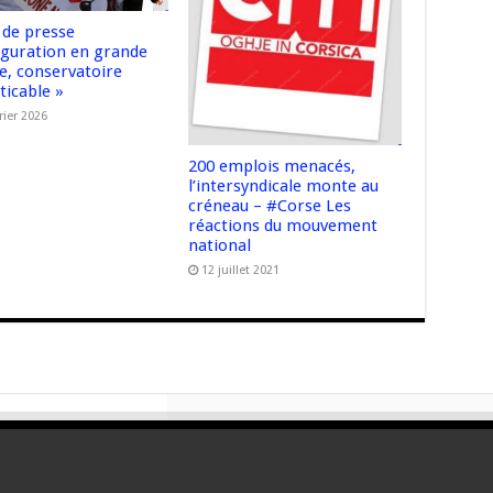
 de presse
uguration en grande
, conservatoire
ticable »
rier 2026
200 emplois menacés,
l’intersyndicale monte au
créneau – #Corse Les
réactions du mouvement
national
12 juillet 2021