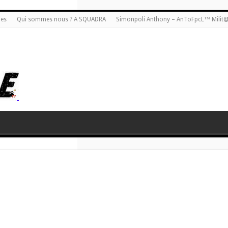
ies
Qui sommes nous ? A SQUADRA
Simonpoli Anthony – AnToFpcL™ Milit