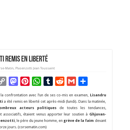
i remis en liberté
rse-Matin
,
Plasenzotti Jean Toussaint
C
M
Pi
W
T
R
G
P
m
o
as
nt
h
u
e
m
ar
e la confrontation avec l’un de ses co-mis en examen,
Lisandru
i
p
to
er
at
m
d
ai
ta
ti
a été remis en liberté cet après-midi (lundi). Dans la matinée,
y
d
es
sA
bl
di
l
g
ombreux acteurs politiques
de toutes les tendances,
t associatifs, étaient venus apporter leur soutien à
Ghjuvan-
Li
o
t
p
r
t
er
senzotti
, le père du jeune homme, en
grève de la faim
devant
n
n
p
rze jours. (corsematin.com)