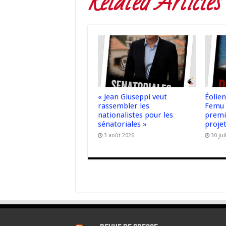
Related Articles
« Jean Giuseppi veut
Éolie
rassembler les
Femu 
nationalistes pour les
premiè
sénatoriales »
proje
3 août 2026
30 jui