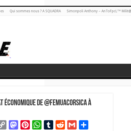
ies
Qui sommes nous ? A SQUADRA
Simonpoli Anthony – AnToFpcL™ Milit
at économique de @FemuaCorsica à
C
M
Pi
W
T
R
G
P