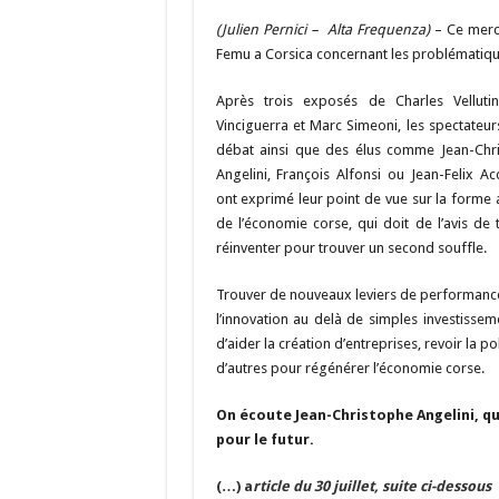
ac
u
el
n
(Julien Pernici – Alta Frequenza)
– Ce mercr
e
es
e
a
a
Femu a Corsica concernant les problémati
b
ky
gr
p
l
Après trois exposés de Charles Vellutin
o
a
c
Vinciguerra et Marc Simeoni, les spectateur
o
m
h
débat ainsi que des élus comme Jean-Chr
Angelini, François Alfonsi ou Jean-Felix Ac
k
at
ont exprimé leur point de vue sur la forme 
de l’économie corse, qui doit de l’avis de 
réinventer pour trouver un second souffle.
Trouver de nouveaux leviers de performance
l’innovation au delà de simples investissem
d’aider la création d’entreprises, revoir la 
d’autres pour régénérer l’économie corse.
On écoute Jean-Christophe Angelini, qu
pour le futur.
(…) a
rticle du 30 juillet, suite ci-dessous