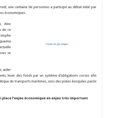
m
o
as
nt
h
u
e
m
ar
edi, une centaine de personnes a participé au débat initié par
i
p
to
er
at
m
d
ai
ta
ques économiques.
y
d
es
sA
bl
di
l
g
i, Alex
Li
o
t
p
r
t
er
s de ce
n
n
p
istophe
quaviva
k
actuelle
tous se
, aider
ents, lever des fonds par un système d’obligations corses afin
politique de transports maritimes, voici des pistes évoquées parmi
i place l’enjeu économique en enjeu très important