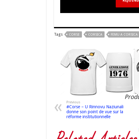
REJOIND
Tags
CORSE
CORSICA
FEMU A CORSICA
Produ
Previous
#Corse – U Rinnovu Naziunali
donne son point de vue sur la
réforme institutionnelle