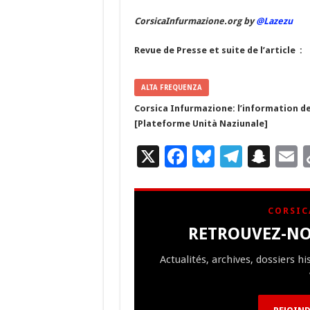
CorsicaInfurmazione.org by
@Lazezu
Revue de Presse et suite de l’article :
ALTA FREQUENZA
Corsica Infurmazione: l’information de
[Plateforme Unità Naziunale]
X
F
Bl
T
S
E
ac
u
el
n
e
es
e
a
a
CORSIC
b
ky
gr
p
l
RETROUVEZ-NO
o
a
c
Actualités, archives, dossiers h
o
m
h
k
at