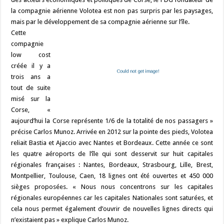
bl
di
l
g
o
m
h
n
n
p
la compagnie aérienne Volotea est non pas surpris par les paysages,
r
t
er
mais par le développement de sa compagnie aérienne sur l’île.
k
at
k
Cette
compagnie
low cost
créée il y a
trois ans a
tout de suite
misé sur la
Corse, «
aujourd’hui la Corse représente 1/6 de la totalité de nos passagers »
précise Carlos Munoz. Arrivée en 2012 sur la pointe des pieds, Volotea
reliait Bastia et Ajaccio avec Nantes et Bordeaux. Cette année ce sont
les quatre aéroports de l’île qui sont desservit sur huit capitales
régionales françaises : Nantes, Bordeaux, Strasbourg, Lille, Brest,
Montpellier, Toulouse, Caen, 18 lignes ont été ouvertes et 450 000
sièges proposées. « Nous nous concentrons sur les capitales
régionales européennes car les capitales Nationales sont saturées, et
cela nous permet également d’ouvrir de nouvelles lignes directs qui
n’existaient pas » explique Carlos Munoz.