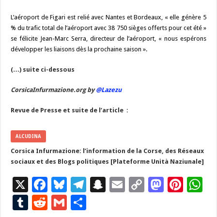
L’aéroport de Figari est relié avec Nantes et Bordeaux, « elle génère 5
% du trafic total de l’aéroport avec 38 750 sièges offerts pour cet été »
se félicite Jean-Marc Serra, directeur de l’aéroport, « nous espérons
développer les liaisons dès la prochaine saison ».
(…) suite ci-dessous
CorsicaInfurmazione.org by
@Lazezu
Revue de Presse et suite de l’article :
ALCUDINA
Corsica Infurmazione: l’information de la Corse, des Réseaux
sociaux et des Blogs politiques [Plateforme Unità Naziunale]
X
F
Bl
T
S
E
C
M
Pi
W
ac
u
el
n
m
o
as
nt
h
T
R
G
P
e
es
e
a
ai
p
to
er
at