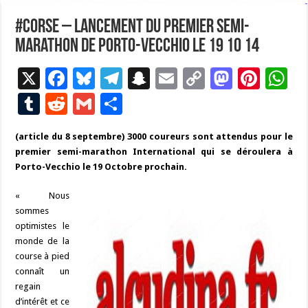
#Corse – Lancement du premier semi-
marathon de Porto-Vecchio le 19 10 14
X
F
Bl
T
S
E
C
M
Pi
W
ac
u
el
n
m
o
as
nt
h
T
R
G
P
e
es
e
a
ai
p
to
er
at
u
e
m
ar
(article du 8 septembre) 3000 coureurs sont attendus pour le
b
ky
gr
p
l
y
d
es
s
m
d
ai
ta
premier semi-marathon International qui se déroulera à
o
a
c
Li
o
t
p
bl
di
l
g
Porto-Vecchio le 19 Octobre prochain.
o
m
h
n
n
p
r
t
er
« Nous
k
at
k
sommes
optimistes le
monde de la
course à pied
connaît un
regain
d’intérêt et ce