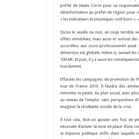
préfet de Haute Corse pour sa responsabil
désinformation au préfet de région pour ses
« les indicateurs économiques sont bons », 
Qu’on le veuille ou non, un coup terrible v
effets immédiats, mais aussi et surtout des
accordées aux socio-professionnels jeudi 1
dimension est globale, même si, suivant les 
100 M€. Et puis, il y a aussi les conséquence
lourdement.
Effacées les campagnes de promotion de l’AT
tour de France 2013. Il faudra des année
remonter la pente. Au plan social, avec plus
au niveau de l’emploi sans perspectives d’a
imaginer la résultante sociale de la crise.
À tout cela, doit-on ajouter une fois de pl
nécessité d’activer la mise en place d’une c
et impasse politique enfin dans laquelle