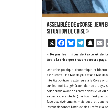
Assemblée de #Corse, Jean B
situation de crise »
X
F
Bl
T
S
E
ac
u
el
n
« De par les limites de texte et de 
e
es
e
a
a
Orale la crise que traverse notre pays.
b
ky
gr
p
l
Une crise politique, économique et bientôt 
o
a
c
est ouverte. Une fois de plus et une fois de t
o
m
h
intérêts politiciens extérieurs à la Corse ont
sur les intérêts généraux de notre pays. Q
k
at
soit permis avant de rentrer dans le vif du 
saluer votre attitude (une fois n’est pas c
face aux événements mais aussi et dans 
instant dénoncer l’attitude des Préfets: la 