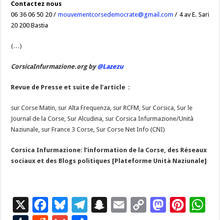
Contactez nous
06 36 06 50 20 /
mouvementcorsedemocrate@gmail.com
/ 4 av E. Sari
20 200 Bastia
(…)
CorsicaInfurmazione.org by
@Lazezu
Revue de Presse et suite de l’article :
sur Corse Matin, sur Alta Frequenza, sur RCFM, Sur Corsica, Sur le
Journal de la Corse, Sur Alcudina, sur Corsica Infurmazione/Unità
Naziunale, sur France 3 Corse, Sur Corse Net Info (CNI)
Corsica Infurmazione: l’information de la Corse, des Réseaux
sociaux et des Blogs politiques [Plateforme Unità Naziunale]
X
F
Bl
T
S
E
C
M
Pi
W