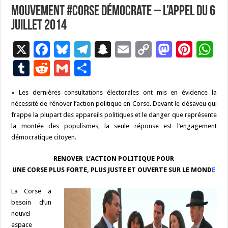
Mouvement #Corse Démocrate – L’appel du 6
juillet 2014
X
F
Bl
T
S
E
C
M
Pi
W
ac
u
el
n
m
o
as
nt
h
T
R
G
P
e
es
e
a
ai
p
to
er
at
u
e
m
ar
« Les dernières consultations électorales ont mis en évidence la
b
ky
gr
p
l
y
d
es
s
m
d
ai
ta
nécessité de rénover l’action politique en Corse.
Devant le désaveu qui
o
a
c
Li
o
t
p
bl
di
l
g
frappe la plupart des appareils politiques et le danger que représente
o
m
h
n
n
p
la montée des populismes, la seule réponse est l’engagement
r
t
er
démocratique citoyen.
k
at
k
RENOVER L’ACTION POLITIQUE POUR
UNE CORSE PLUS FORTE, PLUS JUSTE ET OUVERTE SUR LE MOND
E
La Corse a
besoin d’un
nouvel
espace