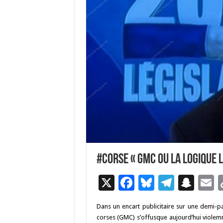
#Corse « GMC ou la logique 
X
F
Bl
T
S
E
ac
u
el
n
Dans un encart publicitaire sur une demi-
e
es
e
a
a
corses (GMC) s’offusque aujourd’hui violemm