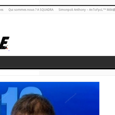
ies
Qui sommes nous ? A SQUADRA
Simonpoli Anthony – AnToFpcL™ Milit