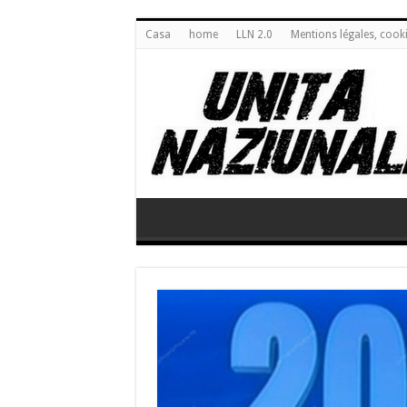
Casa
home
LLN 2.0
Mentions légales, cook