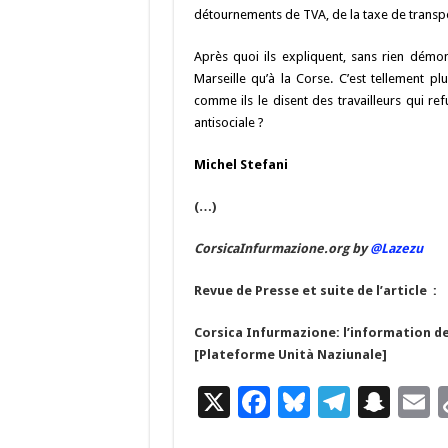
détournements de TVA, de la taxe de transport
Après quoi ils expliquent, sans rien démont
Marseille qu’à la Corse. C’est tellement pl
comme ils le disent des travailleurs qui re
antisociale ?
Michel Stefani
(…)
CorsicaInfurmazione.org by
@Lazezu
Revue de Presse et suite de l’article :
Corsica Infurmazione: l’information de
[Plateforme Unità Naziunale]
X
F
Bl
T
S
E
ac
u
el
n