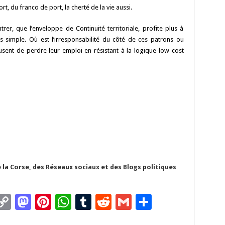
, du franco de port, la cherté de la vie aussi.
rer, que l’enveloppe de Continuité territoriale, profite plus à
us simple. Où est l’irresponsabilité du côté de ces patrons ou
fusent de perdre leur emploi en résistant à la logique low cost
 la Corse, des Réseaux sociaux et des Blogs politiques
C
M
Pi
W
T
R
G
P
m
o
as
nt
h
u
e
m
ar