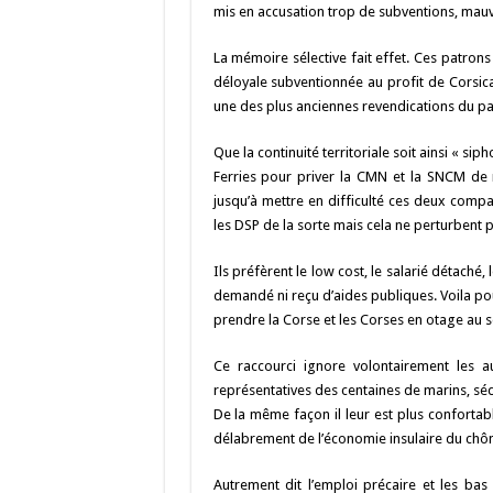
b
ky
gr
p
l
mis en accusation trop de subventions, mauva
o
a
c
La mémoire sélective fait effet. Ces patrons 
o
m
h
déloyale subventionnée au profit de Corsica
une des plus anciennes revendications du pat
k
at
Que la continuité territoriale soit ainsi « s
Ferries pour priver la CMN et la SNCM de r
jusqu’à mettre en difficulté ces deux compag
les DSP de la sorte mais cela ne perturbent p
Ils préfèrent le low cost, le salarié détaché,
demandé ni reçu d’aides publiques. Voila pou
prendre la Corse et les Corses en otage au s
Ce raccourci ignore volontairement les 
représentatives des centaines de marins, séd
De la même façon il leur est plus confortab
délabrement de l’économie insulaire du chôm
Autrement dit l’emploi précaire et les bas 