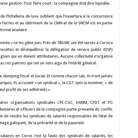
y
d
es
sA
bl
di
l
g
ise gestion. Pour faire court : la compagnie doit être liquidée.
Li
o
t
p
r
t
er
de l’hôtellerie de luxe oublient que l’ouverture à la concurrence
n
n
p
 Ferries et au détriment de la CMN et de la SNCM est en partie
ronat insulaire.
k
iphonnée » ne les gêne pas. Prés de 180 M€ ont été versés à Corsica
ecettes et déséquilibrer la délégation de service public (DSP)
nies qui en étaient attributaires. Aucune collectivité n’organise
as ces patrons qui ont un sens aigu de l’intérêt général.
 le dumping fiscal et social. Et comme chacun sait, ils n’ont jamais
rquoi, ils accusent « un syndicat », la CGT sans la nommer, « de
eul profit de ses adhérents ».
autres organisations syndicales CFE-CGC, SAMM, CFDT et FO
entaires et officiers de la compagnie partie prenante du conflit.
le de rendre les syndicats de salariés responsables de l’état de
age galopant, de la précarité et de la pauvreté.
salaires en Corse c’est la faute des syndicats de salariés, les