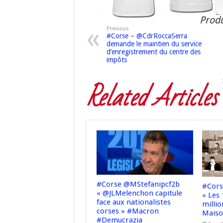
Produ
Previous
#Corse – @CdrRoccaSerra
demande le maintien du service
d’enregistrement du centre des
impôts
Related Articles
#Corse @MStefanipcf2b
#Cors
« @JLMelenchon capitule
« Les 
face aux nationalistes
millio
corses » #Macron
Maiso
#Demucrazia