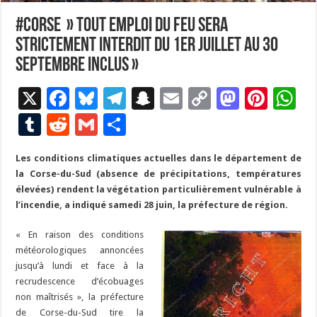
#Corse » tout emploi du feu sera
strictement interdit du 1er juillet au 30
septembre incluS »
X
F
Bl
T
S
E
C
M
Pi
W
ac
u
el
n
m
o
as
nt
h
T
R
G
P
e
es
e
a
ai
p
to
er
at
u
e
m
ar
Les conditions climatiques actuelles dans le département de
b
ky
gr
p
l
y
d
es
s
m
d
ai
ta
la Corse-du-Sud (absence de précipitations, températures
o
a
c
Li
o
t
p
bl
di
l
g
élevées) rendent la végétation particulièrement vulnérable à
o
m
h
n
n
p
l’incendie, a indiqué samedi 28 juin, la préfecture de région.
r
t
er
k
at
k
« En raison des conditions
météorologiques annoncées
jusqu’à lundi et face à la
recrudescence d’écobuages
non maîtrisés », la préfecture
de Corse-du-Sud tire la