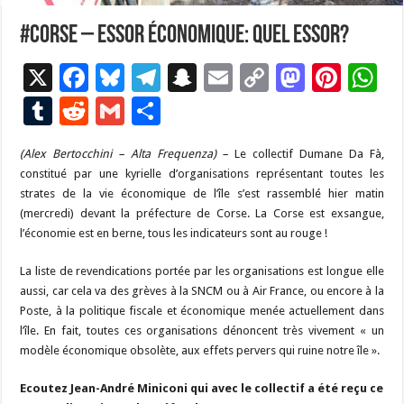
#Corse – Essor économique: quel essor?
X
F
Bl
T
S
E
C
M
Pi
W
ac
u
el
n
m
o
as
nt
h
T
R
G
P
e
es
e
a
ai
p
to
er
at
u
e
m
ar
(Alex Bertocchini – Alta Frequenza) –
b
ky
gr
p
l
Le collectif Dumane Da Fà,
y
d
es
s
m
d
ai
ta
constitué par une kyrielle d’organisations représentant toutes les
o
a
c
Li
o
t
p
bl
di
l
g
strates de la vie économique de l’île s’est rassemblé hier matin
o
m
h
n
n
p
(mercredi) devant la préfecture de Corse. La Corse est exsangue,
r
t
er
l’économie est en berne, tous les indicateurs sont au rouge !
k
at
k
La liste de revendications portée par les organisations est longue elle
aussi, car cela va des grèves à la SNCM ou à Air France, ou encore à la
Poste, à la politique fiscale et économique menée actuellement dans
l’île. En fait, toutes ces organisations dénoncent très vivement « un
modèle économique obsolète, aux effets pervers qui ruine notre île ».
Ecoutez Jean-André Miniconi qui avec le collectif a été reçu ce