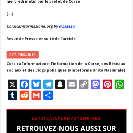
mercredi matin par le préfet de Corse
(…)
CorsicaInfurmazione.org by
@Lazezu
Revue de Presse et suite de l’article :
ALTA FREQUENZA
Corsica Infurmazione: l’information de la Corse, des Réseaux
sociaux et des Blogs politiques [Plateforme Unità Naziunale]
X
F
Bl
T
S
E
C
M
Pi
W
ac
u
el
n
m
o
as
nt
h
T
R
G
P
e
es
e
a
ai
p
to
er
at
u
e
m
ar
b
ky
gr
p
l
y
d
es
s
m
d
ai
ta
CORSICAINFURMAZIONE.ORG
o
a
c
Li
o
t
p
bl
di
l
g
RETROUVEZ-NOUS AUSSI SUR
o
m
h
n
n
p