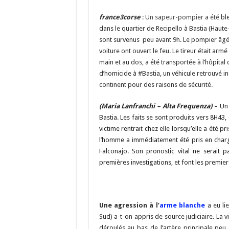
o
a
c
o
m
h
france3corse
:
Un sapeur-pompier a été
bl
dans le quartier de Recipello à Bastia (Haute
k
at
sont survenus peu avant 9h. Le pompier âg
voiture ont ouvert le feu. Le tireur était armé
main et au dos, a été transportée à l’hôpital 
d’homicide à #Bastia, un véhicule retrouvé in
.
continent pour des raisons de sécurité
(Maria Lanfranchi – Alta Frequenza)
–
Un 
Bastia. Les faits se sont produits vers 8H43,
victime rentrait chez elle lorsqu’elle a été 
l’homme a immédiatement été pris en charge
Falconajo. Son pronostic vital ne serai
premières investigations, et font les premier
Une agression à l’
arme blanche
a eu li
Sud) a-t-on appris de source judiciaire. La v
déroulés au bas de l’artère principale peu 