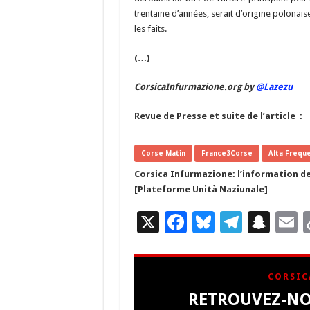
trentaine d’années, serait d’origine polonai
les faits.
(…)
CorsicaInfurmazione.org by
@Lazezu
Revue de Presse et suite de l’article :
Corse Matin
France3Corse
Alta Frequ
Corsica Infurmazione: l’information de
[Plateforme Unità Naziunale]
X
F
Bl
T
S
E
ac
u
el
n
e
es
e
a
a
CORSIC
b
ky
gr
p
l
RETROUVEZ-NO