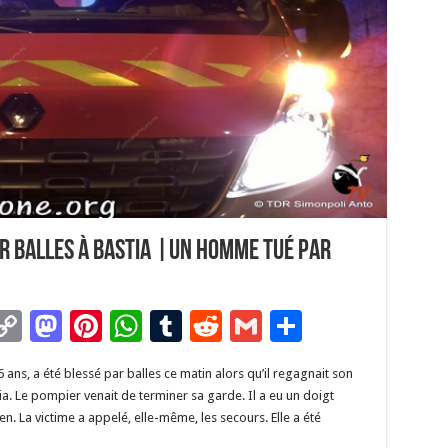
r balles à Bastia |un homme tué par
C
M
Pi
W
T
R
G
P
m
o
as
nt
h
u
e
m
ar
ans, a été blessé par balles ce matin alors qu’il regagnait son
i
p
to
er
at
m
d
ai
ta
ia. Le pompier venait de terminer sa garde. Il a eu un doigt
y
d
es
sA
bl
di
l
g
. La victime a appelé, elle-même, les secours. Elle a été