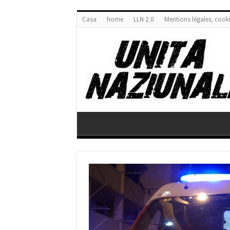
Casa
home
LLN 2.0
Mentions légales, cook