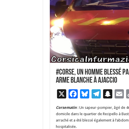
#Corse, un homme blessé pa
arme blanche à Ajaccio
X
F
Bl
T
S
E
ac
u
el
n
Corsematin
: Un sapeur-pompier, âgé de 46 
e
es
e
a
a
domicile dans le quartier de Recipello à Bast
b
ky
gr
p
l
arraché et a été blessé également à l’abdomen
hospitalisée.