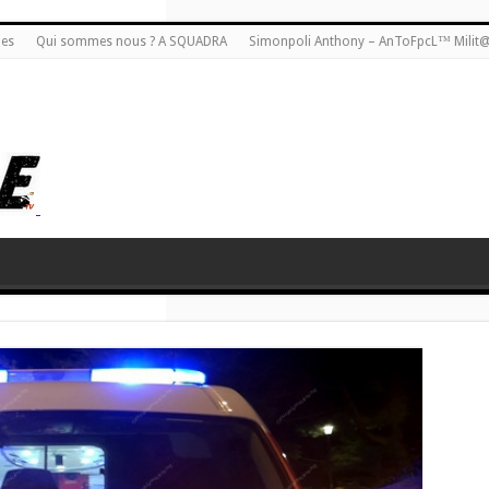
ies
Qui sommes nous ? A SQUADRA
Simonpoli Anthony – AnToFpcL™ Milit