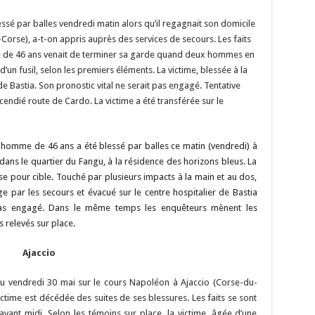
Li
o
t
p
r
t
er
n
n
p
essé par balles vendredi matin alors qu’il regagnait son domicile
-Corse), a-t-on appris auprès des services de secours. Les faits
k
é de 46 ans venait de terminer sa garde quand deux hommes en
 d’un fusil, selon les premiers éléments. La victime, blessée à la
de Bastia. Son pronostic vital ne serait pas engagé. Tentative
cendié route de Cardo. La victime a été transférée sur le
homme de 46 ans a été blessé par balles ce matin (vendredi) à
 dans le quartier du Fangu, à la résidence des horizons bleus. La
prise pour cible. Touché par plusieurs impacts à la main et au dos,
 par les secours et évacué sur le centre hospitalier de Bastia
t pas engagé. Dans le même temps les enquêteurs mènent les
s relevés sur place.
Ajaccio
eu vendredi 30 mai sur le cours Napoléon à Ajaccio (Corse-du-
ictime est décédée des suites de ses blessures. Les faits se sont
avant midi. Selon les témoins sur place, la victime, âgée d’une