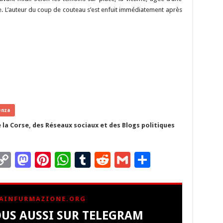
se. L’auteur du coup de couteau s’est enfuit immédiatement après
enza
 la Corse, des Réseaux sociaux et des Blogs politiques
C
M
Pi
W
T
R
G
P
m
o
as
nt
h
u
e
m
ar
i
p
to
er
at
m
d
ai
ta
AINFURMAZIONE.ORG
y
d
es
sA
bl
di
l
g
US AUSSI SUR TELEGRAM