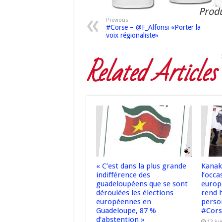
Produ
Previous
#Corse – @F_Alfonsi «Porter la
voix régionaliste»
Related Articles
« C’est dans la plus grande
Kanak
indifférence des
l’occa
guadeloupéens que se sont
europ
déroulées les élections
rend 
européennes en
perso
Guadeloupe, 87 %
#Cor
d’abstention »
12 ju