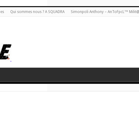
ies
Qui sommes nous ? A SQUADRA
Simonpoli Anthony – AnToFpcL™ Milit