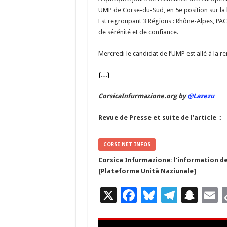
UMP de Corse-du-Sud, en 5e position sur la 
Est regroupant 3 Régions : Rhône-Alpes, PAC
de sérénité et de confiance.
Mercredi le candidat de l’UMP est allé à la r
(…)
CorsicaInfurmazione.org by
@Lazezu
Revue de Presse et suite de l’article :
CORSE NET INFOS
Corsica Infurmazione: l’information de
[Plateforme Unità Naziunale]
X
F
Bl
T
S
E
ac
u
el
n