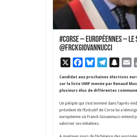
#Corse – Européennes – Le 
@Frckgiovannucci
X
F
Bl
T
S
E
ac
u
el
n
Candidat aux prochaines élections eur
e
es
e
a
a
sur la liste UMP menée par Renaud Muse
b
ky
gr
p
l
plusieurs élus de différentes commune
o
a
c
Un périple qui s’est terminé dans l’après-midi
o
m
h
président de l’Exécutif de Corse lui a témoi
européenne où Franck Giovannucci entend por
k
at
valoriser ses initiatives.
A quelques jours de l’échéance des européen