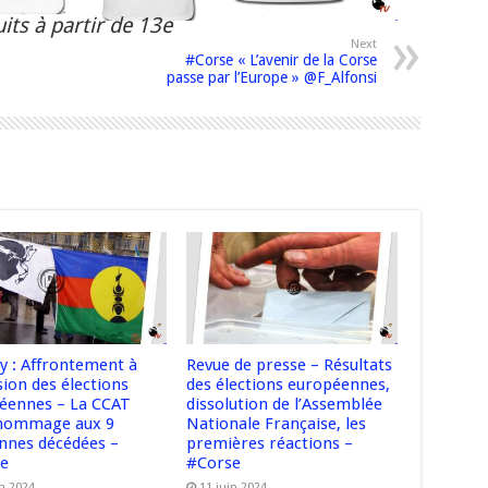
its à partir de 13e
Next
#Corse « L’avenir de la Corse
passe par l’Europe » @F_Alfonsi
y : Affrontement à
Revue de presse – Résultats
sion des élections
des élections européennes,
éennes – La CCAT
dissolution de l’Assemblée
hommage aux 9
Nationale Française, les
nnes décédées –
premières réactions –
se
#Corse
in 2024
11 juin 2024