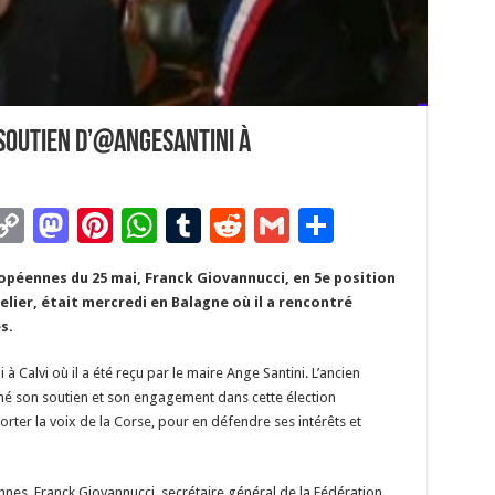
soutien d’@angesantini à
C
M
Pi
W
T
R
G
P
m
o
as
nt
h
u
e
m
ar
opéennes du 25 mai, Franck Giovannucci, en 5e position
i
p
to
er
at
m
d
ai
ta
lier, était mercredi en Balagne où il a rencontré
y
d
es
sA
bl
di
l
g
s.
Li
o
t
p
r
t
er
 à Calvi où il a été reçu par le maire Ange Santini. L’ancien
n
n
p
gné son soutien et son engagement dans cette élection
ter la voix de la Corse, pour en défendre ses intérêts et
k
nes, Franck Giovannucci, secrétaire général de la Fédération