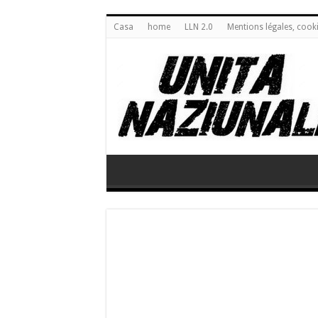
Casa
home
LLN 2.0
Mentions légales, cook