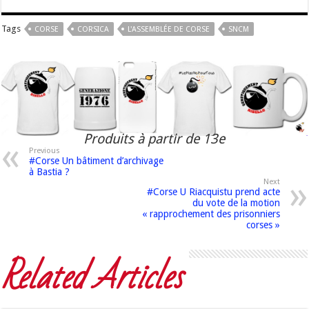
Tags
CORSE
CORSICA
L'ASSEMBLÉE DE CORSE
SNCM
Produits à partir de 13e
Previous
#Corse Un bâtiment d’archivage
à Bastia ?
Next
#Corse U Riacquistu prend acte
du vote de la motion
« rapprochement des prisonniers
corses »
Related Articles