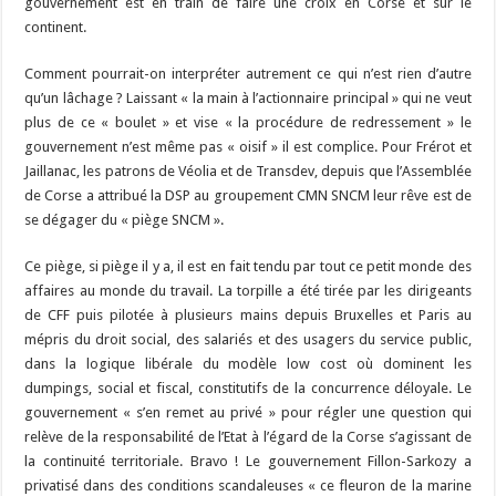
gouvernement est en train de faire une croix en Corse et sur le
continent.
Comment pourrait-on interpréter autrement ce qui n’est rien d’autre
qu’un lâchage ? Laissant « la main à l’actionnaire principal » qui ne veut
plus de ce « boulet » et vise « la procédure de redressement » le
gouvernement n’est même pas « oisif » il est complice. Pour Frérot et
Jaillanac, les patrons de Véolia et de Transdev, depuis que l’Assemblée
de Corse a attribué la DSP au groupement CMN SNCM leur rêve est de
se dégager du « piège SNCM ».
Ce piège, si piège il y a, il est en fait tendu par tout ce petit monde des
affaires au monde du travail. La torpille a été tirée par les dirigeants
de CFF puis pilotée à plusieurs mains depuis Bruxelles et Paris au
mépris du droit social, des salariés et des usagers du service public,
dans la logique libérale du modèle low cost où dominent les
dumpings, social et fiscal, constitutifs de la concurrence déloyale. Le
gouvernement « s’en remet au privé » pour régler une question qui
relève de la responsabilité de l’Etat à l’égard de la Corse s’agissant de
la continuité territoriale. Bravo ! Le gouvernement Fillon-Sarkozy a
privatisé dans des conditions scandaleuses « ce fleuron de la marine