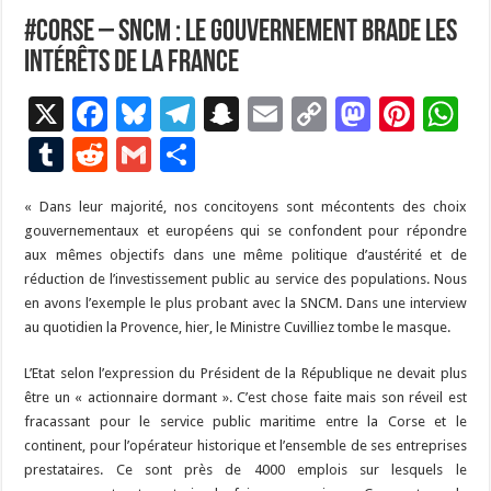
#Corse – SNCM : le gouvernement brade les
intérêts de la France
X
F
Bl
T
S
E
C
M
Pi
W
ac
u
el
n
m
o
as
nt
h
T
R
G
P
e
es
e
a
ai
p
to
er
at
u
e
m
ar
« Dans leur majorité, nos concitoyens sont mécontents des choix
b
ky
gr
p
l
y
d
es
s
m
d
ai
ta
gouvernementaux et européens qui se confondent pour répondre
o
a
c
Li
o
t
p
bl
di
l
g
aux mêmes objectifs dans une même politique d’austérité et de
o
m
h
n
n
p
réduction de l’investissement public au service des populations. Nous
r
t
er
en avons l’exemple le plus probant avec la SNCM. Dans une interview
k
at
k
au quotidien la Provence, hier, le Ministre Cuvilliez tombe le masque.
L’Etat selon l’expression du Président de la République ne devait plus
être un « actionnaire dormant ». C’est chose faite mais son réveil est
fracassant pour le service public maritime entre la Corse et le
continent, pour l’opérateur historique et l’ensemble de ses entreprises
prestataires. Ce sont près de 4000 emplois sur lesquels le