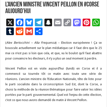
L’ancien ministre Vincent Peillon en #Corse
aujourd’hui
X
F
Bl
T
S
E
C
M
Pi
W
ac
u
el
n
m
o
as
nt
h
T
R
G
P
e
es
e
a
ai
p
to
er
at
u
e
m
ar
(
Alex Bertocchini – Alta Frequenza
b
ky
gr
p
) – Election européenne ! Ça se
l
y
d
es
s
m
d
ai
ta
bouscule actuellement sur le plan médiatique car il faut dire que le 25
o
a
c
Li
o
t
p
bl
di
l
g
mai ce n’est pas si loin que cela, et que, vu le boulot qu’il faut abattre
o
m
h
n
n
p
pour convaincre les électeurs, il n’y a plus un seul moment à perdre.
r
t
er
k
at
k
Vincent Peillon est en visite aujourd’hui (lundi) en Corse et il a
commencé sa tournée tôt ce matin avec toute une série de
réunions. L’ancien ministre de l’Education Nationale, tête de liste pour
le parti socialiste dans la circonscription Sud Est, dont la Corse, a
choisi la méthode de la réunion thématique pour faire valoir les idées
portées par le parti gouvernemental. Quel est l’enjeu de cette élection,
c’est ce que nous avons demandé de matin à Vincent Peillon.