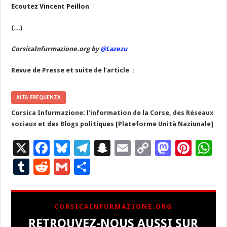
Ecoutez Vincent Peillon
(…)
CorsicaInfurmazione.org by
@Lazezu
Revue de Presse et suite de l’article :
ALTA FREQUENZA
Corsica Infurmazione: l’information de la Corse, des Réseaux
sociaux et des Blogs politiques [Plateforme Unità Naziunale]
X
F
Bl
T
S
E
C
M
Pi
W
ac
u
el
n
m
o
as
nt
h
T
R
G
P
e
es
e
a
ai
p
to
er
at
u
e
m
ar
b
ky
gr
p
l
y
d
es
s
m
d
ai
ta
CORSICAINFURMAZIONE.ORG
o
a
c
Li
o
t
p
bl
di
l
g
RETROUVEZ-NOUS AUSSI SUR