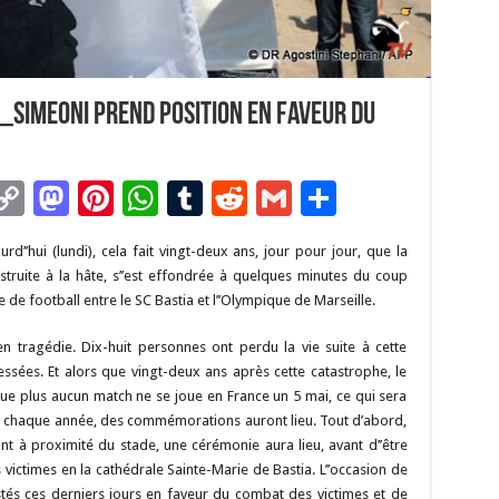
_Simeoni prend position en faveur du
C
M
Pi
W
T
R
G
P
m
o
as
nt
h
u
e
m
ar
urd’’hui (lundi), cela fait vingt-deux ans, jour pour jour, que la
i
p
to
er
at
m
d
ai
ta
truite à la hâte, s’’est effondrée à quelques minutes du coup
y
d
es
sA
bl
di
l
g
de football entre le SC Bastia et l’’Olympique de Marseille.
Li
o
t
p
r
t
er
en tragédie. Dix-huit personnes ont perdu la vie suite à cette
n
n
p
lessées. Et alors que vingt-deux ans après cette catastrophe, le
 que plus aucun match ne se joue en France un 5 mai, ce qui sera
k
e chaque année, des commémorations auront lieu. Tout d’abord,
ant à proximité du stade, une cérémonie aura lieu, avant d’’être
victimes en la cathédrale Sainte-Marie de Bastia. L’’occasion de
stés ces derniers jours en faveur du combat des victimes et de