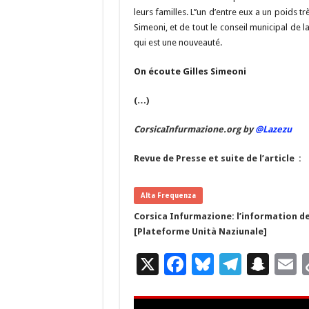
leurs familles. L’’un d’entre eux a un poids tr
Simeoni, et de tout le conseil municipal de l
qui est une nouveauté.
On écoute Gilles Simeoni
(…)
CorsicaInfurmazione.org by
@Lazezu
Revue de Presse et suite de l’article :
Alta Frequenza
Corsica Infurmazione: l’information de
[Plateforme Unità Naziunale]
X
F
Bl
T
S
E
ac
u
el
n
e
es
e
a
a