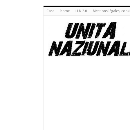
Casa
home
LLN 2.0
Mentions légales, cook