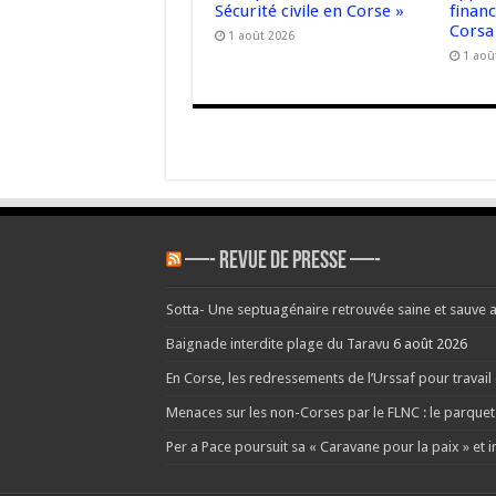
Sécurité civile en Corse »
finan
Corsa
1 août 2026
1 aoû
—- REVUE DE PRESSE —-
Sotta- Une septuagénaire retrouvée saine et sauve 
Baignade interdite plage du Taravu
6 août 2026
En Corse, les redressements de l’Urssaf pour travai
Menaces sur les non-Corses par le FLNC : le parquet
Per a Pace poursuit sa « Caravane pour la paix » et i