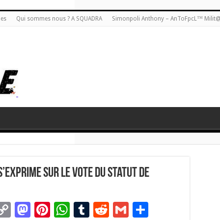
ies
Qui sommes nous ? A SQUADRA
Simonpoli Anthony – AnToFpcL™ Milit
exprime sur le vote du statut de
C
M
Pi
W
T
R
G
P