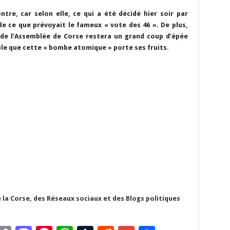
m
o
as
nt
h
u
e
m
ar
ntre, car selon elle, ce qui a été décidé hier soir par
i
p
to
er
at
m
d
ai
ta
de ce que prévoyait le fameux « vote des 46 ». De plus,
y
d
es
sA
bl
di
l
g
 de l’Assemblée de Corse restera un grand coup d’épée
sible que cette « bombe atomique » porte ses fruits.
Li
o
t
p
r
t
er
n
n
p
k
 la Corse, des Réseaux sociaux et des Blogs politiques