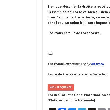
ac
u
el
n
Bien que désunie, la droite a voté co
e
es
e
a
a
l’Assemblée de Corse va bien au-delà 
b
ky
gr
p
l
pour Camille de Rocca Serra, ce vote
dans l’eau car selon lui, il sera impos
o
a
c
o
m
h
Ecoutons Camille de Rocca Serra.
k
at
(…)
CorsicaInfurmazione.org by
@Lazezu
Revue de Presse et suite de l’article :
ALTA FREQUENZA
Corsica Infurmazione: l’information de
[Plateforme Unità Naziunale]