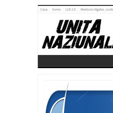
Casa
home
LLN 2.0
Mentions légales, cook