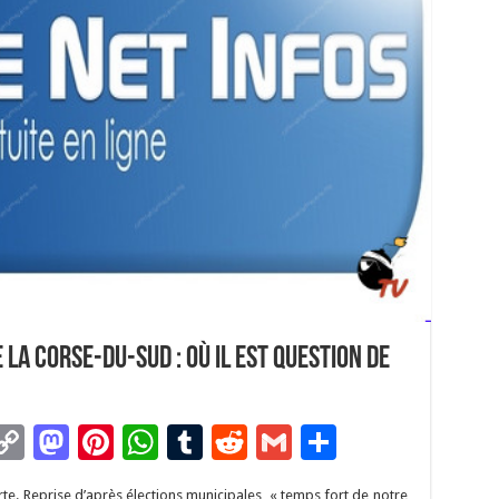
la Corse-du-Sud : Où il est question de
C
M
Pi
W
T
R
G
P
m
o
as
nt
h
u
e
m
ar
rte. Reprise d’après élections municipales, « temps fort de notre