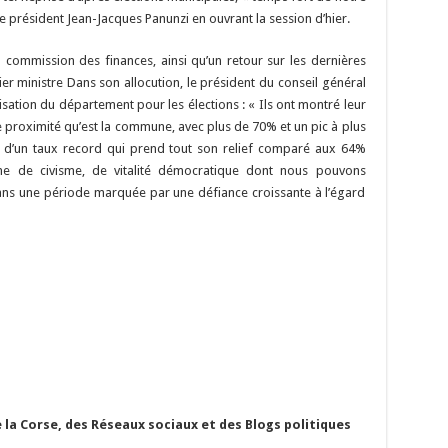
i
p
to
er
at
m
d
ai
ta
 président Jean-Jacques Panunzi en ouvrant la session d’hier.
y
d
es
sA
bl
di
l
g
 la commission des finances, ainsi qu’un retour sur les dernières
Li
o
t
p
r
t
er
er ministre Dans son allocution, le président du conseil général
n
n
p
sation du département pour les élections : « Ils ont montré leur
de proximité qu’est la commune, avec plus de 70% et un pic à plus
k
it d’un taux record qui prend tout son relief comparé aux 64%
igne de civisme, de vitalité démocratique dont nous pouvons
 dans une période marquée par une défiance croissante à l’égard
 la Corse, des Réseaux sociaux et des Blogs politiques