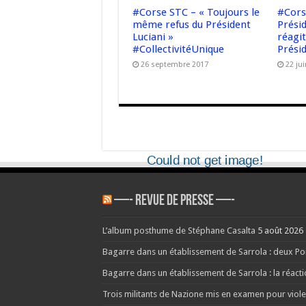
#Cors
#Corse STC – « Toujours le
Présid
même refus du Président
réagi
Luciani »
Prési
#CollectivitéUnique
22 ju
26 septembre 2017
—- REVUE DE PRESSE —-
L’album posthume de Stéphane Casalta
5 août 2026
Bagarre dans un établissement de Sarrola : deux Poid
Bagarre dans un établissement de Sarrola : la réact
Trois militants de Nazione mis en examen pour viole