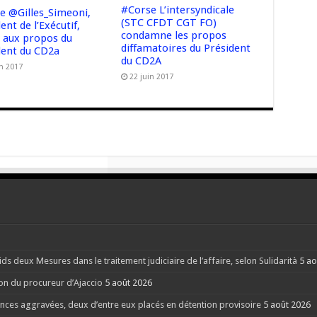
#Corse L’intersyndicale
e @Gilles_Simeoni,
(STC CFDT CGT FO)
ent de l’Exécutif,
condamne les propos
t aux propos du
diffamatoires du Président
dent du CD2a
du CD2A
in 2017
22 juin 2017
s deux Mesures dans le traitement judiciaire de l’affaire, selon Sulidarità
5 ao
ion du procureur d’Ajaccio
5 août 2026
nces aggravées, deux d’entre eux placés en détention provisoire
5 août 2026