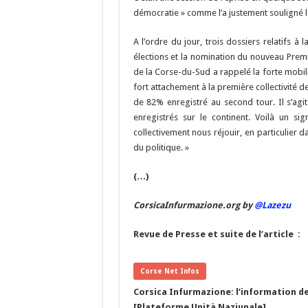
e
es
e
a
a
démocratie » comme l’a justement souligné le
b
ky
gr
p
l
A l’ordre du jour, trois dossiers relatifs à
o
a
c
élections et la nomination du nouveau Premi
o
m
h
de la Corse-du-Sud a rappelé la forte mobili
fort attachement à la première collectivité 
k
at
de 82% enregistré au second tour. Il s’ag
enregistrés sur le continent. Voilà un s
collectivement nous réjouir, en particulier
du politique. »
(…)
CorsicaInfurmazione.org by
@Lazezu
Revue de Presse et suite de l’article :
Corse Net Infos
Corsica Infurmazione: l’information de
[Plateforme Unità Naziunale]