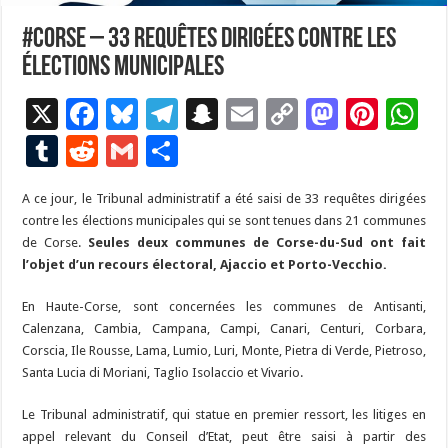
#Corse – 33 requêtes dirigées contre les
élections municipales
X
F
Bl
T
S
E
C
M
Pi
W
ac
u
el
n
m
o
as
nt
h
T
R
G
P
e
es
e
a
ai
p
to
er
at
u
e
m
ar
A ce jour, le Tribunal administratif a été saisi de 33 requêtes dirigées
b
ky
gr
p
l
y
d
es
s
m
d
ai
ta
contre les élections municipales qui se sont tenues dans 21 communes
o
a
c
Li
o
t
p
bl
di
l
g
de Corse.
Seules deux communes de Corse-du-Sud ont fait
o
m
h
n
n
p
l’objet d’un recours électoral, Ajaccio et
Porto-Vecchio.
r
t
er
k
at
k
En Haute-Corse, sont concernées les communes de Antisanti,
Calenzana, Cambia, Campana, Campi, Canari, Centuri, Corbara,
Corscia, Ile Rousse, Lama, Lumio, Luri, Monte, Pietra di Verde, Pietroso,
Santa Lucia di Moriani, Taglio Isolaccio et Vivario.
Le Tribunal administratif, qui statue en premier ressort, les litiges en
appel relevant du Conseil d’Etat, peut être saisi à partir des