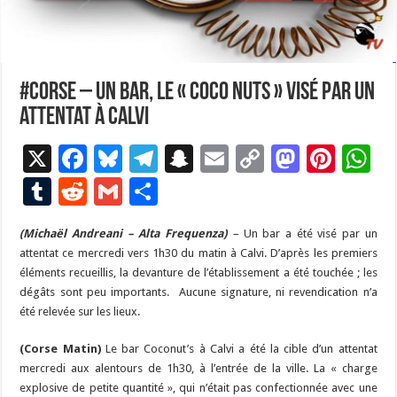
#Corse – Un bar, le « Coco Nuts » visé par un
attentat à Calvi
X
F
Bl
T
S
E
C
M
Pi
W
ac
u
el
n
m
o
as
nt
h
T
R
G
P
e
es
e
a
ai
p
to
er
at
u
e
m
ar
(Michaël Andreani – Alta Frequenza)
b
ky
gr
p
–
l
Un bar a été visé par un
y
d
es
s
m
d
ai
ta
attentat ce mercredi vers 1h30 du matin à Calvi. D’après les premiers
o
a
c
Li
o
t
p
bl
di
l
g
éléments recueillis, la devanture de l’établissement a été touchée ; les
o
m
h
n
n
p
dégâts sont peu importants. Aucune signature, ni revendication n’a
r
t
er
été relevée sur les lieux.
k
at
k
(Corse Matin)
Le bar Coconut’s à Calvi a été la cible d’un attentat
mercredi aux alentours de 1h30, à l’entrée de la ville. La « charge
explosive de petite quantité », qui n’était pas confectionnée avec une