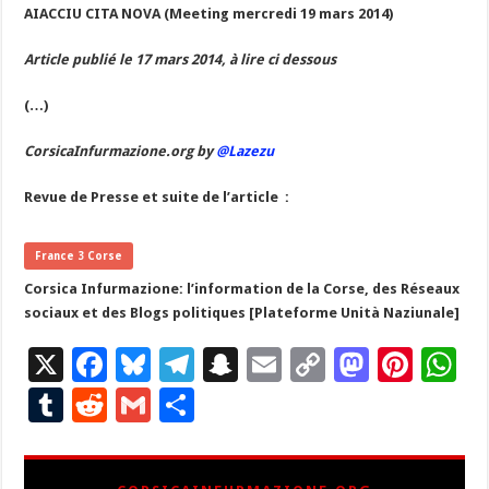
AIACCIU CITA NOVA (Meeting mercredi 19 mars 2014)
Article publié le 17 mars 2014, à lire ci dessous
(…)
CorsicaInfurmazione.org by
@Lazezu
Revue de Presse et suite de l’article :
France 3 Corse
Corsica Infurmazione: l’information de la Corse, des Réseaux
sociaux et des Blogs politiques [Plateforme Unità Naziunale]
X
F
Bl
T
S
E
C
M
Pi
W
ac
u
el
n
m
o
as
nt
h
T
R
G
P
e
es
e
a
ai
p
to
er
at
u
e
m
ar
b
ky
gr
p
l
y
d
es
s
m
d
ai
ta