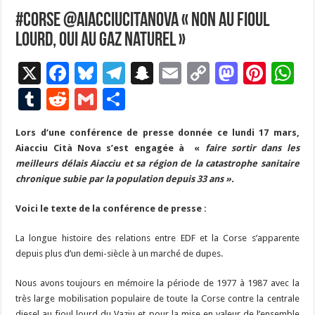
#Corse @AiacciuCitaNova « Non au fioul
lourd, oui au gaz naturel »
X
F
Bl
T
S
E
C
M
Pi
W
ac
u
el
n
m
o
as
nt
h
T
R
G
P
e
es
e
a
ai
p
to
er
at
u
e
m
ar
Lors d’une conférence de presse donnée ce lundi 17 mars,
b
ky
gr
p
l
y
d
es
s
m
d
ai
ta
Aiacciu Cità Nova s’est engagée à «
faire sortir dans les
o
a
c
Li
o
t
p
bl
di
l
g
meilleurs délais Aiacciu et sa région de la catastrophe sanitaire
o
m
h
n
n
p
chronique subie par la population depuis 33 ans ».
r
t
er
k
at
k
Voici le texte de la conférence de presse :
La longue histoire des relations entre EDF et la Corse s’apparente
depuis plus d’un demi-siècle à un marché de dupes.
Nous avons toujours en mémoire la période de 1977 à 1987 avec la
très large mobilisation populaire de toute la Corse contre la centrale
diesel au fioul lourd du Vaziu et pour la mise en valeur de l’ensemble