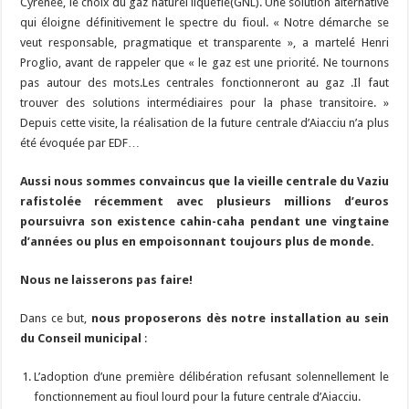
Cyrénée, le choix du gaz naturel liquéfié(GNL). Une solution alternative
qui éloigne définitivement le spectre du fioul. « Notre démarche se
veut responsable, pragmatique et transparente », a martelé Henri
Proglio, avant de rappeler que « le gaz est une priorité. Ne tournons
pas autour des mots.Les centrales fonctionneront au gaz .Il faut
trouver des solutions intermédiaires pour la phase transitoire. »
Depuis cette visite, la réalisation de la future centrale d’Aiacciu n’a plus
été évoquée par EDF…
Aussi nous sommes convaincus que la vieille centrale du Vaziu
rafistolée récemment avec plusieurs millions d’euros
poursuivra son existence cahin-caha pendant une vingtaine
d’années ou plus en empoisonnant toujours plus de monde.
Nous ne laisserons pas faire!
Dans ce but,
nous proposerons dès notre installation au sein
du Conseil municipal
:
L’adoption d’une première délibération refusant solennellement le
fonctionnement au fioul lourd pour la future centrale d’Aiacciu.