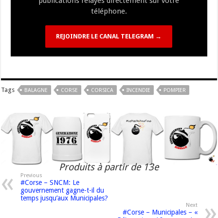
publications relayés directement sur votre
téléphone.
REJOINDRE LE CANAL TELEGRAM →
Tags
BALAGNE
CORSE
CORSICA
INCENDIE
POMPIER
Produits à partir de 13e
Previous
#Corse – SNCM: Le
gouvernement gagne-t-il du
temps jusqu’aux Municipales?
Next
#Corse – Municipales – «