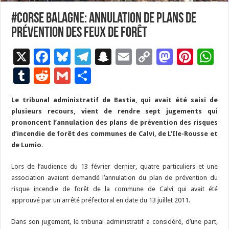
#Corse Balagne: annulation de plans de
prévention des feux de forêt
X
F
Bl
T
S
E
C
M
Pi
W
ac
u
el
n
m
o
as
nt
h
T
R
G
P
e
es
e
a
ai
p
to
er
at
u
e
m
ar
Le tribunal administratif de Bastia, qui avait été saisi de
b
ky
gr
p
l
y
d
es
s
m
d
ai
ta
plusieurs recours, vient de rendre sept jugements qui
o
a
c
Li
o
t
p
bl
di
l
g
prononcent l’annulation des plans de prévention des risques
o
m
h
n
n
p
d’incendie de forêt des communes de Calvi, de L’Ile-Rousse et
r
t
er
de Lumio.
k
at
k
Lors de l’audience du 13 février dernier, quatre particuliers et une
association avaient demandé l’annulation du plan de prévention du
risque incendie de forêt de la commune de Calvi qui avait été
approuvé par un arrêté préfectoral en date du 13 juillet 2011.
Dans son jugement, le tribunal administratif a considéré, d’une part,