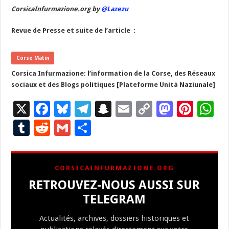
CorsicaInfurmazione.org by
@Lazezu
Revue de Presse et suite de l’article :
Corse Matin
Corsica Infurmazione: l’information de la Corse, des Réseaux
sociaux et des Blogs politiques [Plateforme Unità Naziunale]
X
F
Bl
T
S
E
C
M
Pi
W
ac
u
el
n
m
o
as
nt
h
T
R
G
P
e
es
e
a
ai
p
to
er
at
u
e
m
ar
b
ky
gr
p
l
y
d
es
s
m
d
ai
ta
CORSICAINFURMAZIONE.ORG
o
a
c
Li
o
t
p
bl
di
l
g
RETROUVEZ-NOUS AUSSI SUR
o
m
h
n
n
p
r
t
er
TELEGRAM
k
at
k
Actualités, archives, dossiers historiques et