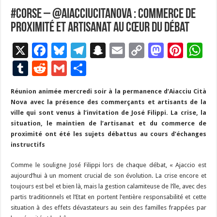
#Corse – @AiacciuCitaNova : Commerce de
proximité et artisanat au cœur du débat
X
F
Bl
T
S
E
C
M
Pi
W
ac
u
el
n
m
o
as
nt
h
T
R
G
P
e
es
e
a
ai
p
to
er
at
u
e
m
ar
Réunion animée mercredi soir à la permanence d’Aiacciu Cità
b
ky
gr
p
l
y
d
es
s
m
d
ai
ta
Nova avec la présence des commerçants et artisants de la
o
a
c
Li
o
t
p
bl
di
l
g
ville qui sont venus à l’invitation de José Filippi. La crise, la
o
m
h
n
n
p
situation, le maintien de l’artisanat et du commerce de
r
t
er
proximité ont été les sujets débattus au cours d’échanges
k
at
k
instructifs
Comme le souligne José Filippi lors de chaque débat, « Ajaccio est
aujourd’hui à un moment crucial de son évolution. La crise encore et
toujours est bel et bien là, mais la gestion calamiteuse de l’île, avec des
partis traditionnels et l’Etat en portent l’entière responsabilité et cette
situation à des effets dévastateurs au sein des familles frappées par