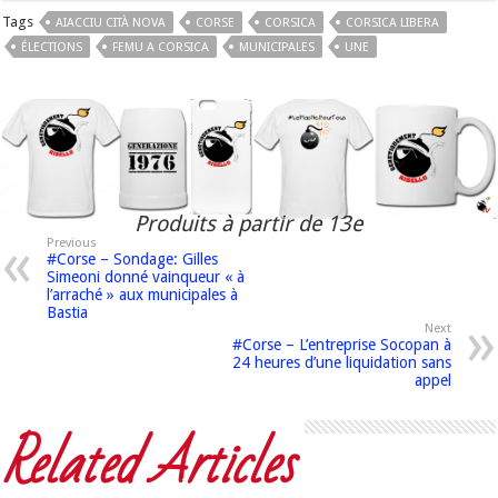
Tags
AIACCIU CITÀ NOVA
CORSE
CORSICA
CORSICA LIBERA
ÉLECTIONS
FEMU A CORSICA
MUNICIPALES
UNE
Produits à partir de 13e
Previous
#Corse – Sondage: Gilles
Simeoni donné vainqueur « à
l’arraché » aux municipales à
Bastia
Next
#Corse – L’entreprise Socopan à
24 heures d’une liquidation sans
appel
Related Articles