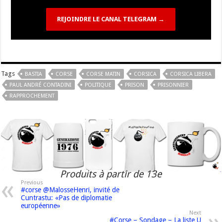
REJOINDRE LE CANAL TELEGRAM →
Tags
BASTIA
CORSE
CORSE MATIN
CORSICA
CORSICA LIBERA
PAUL ANDRÉ CONTADINI
POLITIQUE
PRISON
PRISONNIER
RAPPROCHEMENT
Produits à partir de 13e
Previous
#corse @MalosseHenri, invité de
Cuntrastu: «Pas de diplomatie
européenne»
Next
#Corse – Sondage – La liste U