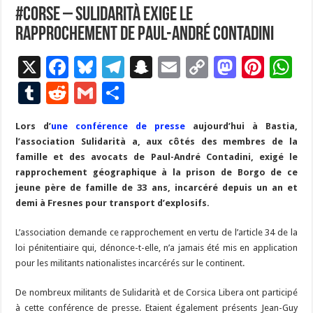
#Corse – Sulidarità exige le
rapprochement de Paul-André Contadini
X
F
Bl
T
S
E
C
M
Pi
W
ac
u
el
n
m
o
as
nt
h
T
R
G
P
e
es
e
a
ai
p
to
er
at
u
e
m
ar
Lors d’
une conférence de presse
b
ky
gr
p
l
aujourd’hui à Bastia,
y
d
es
s
m
d
ai
ta
l’association Sulidarità a, aux côtés des membres de la
o
a
c
Li
o
t
p
bl
di
l
g
famille et des avocats de Paul-André Contadini, exigé le
o
m
h
n
n
p
rapprochement géographique à la prison de Borgo de ce
r
t
er
jeune père de famille de 33 ans, incarcéré depuis un an et
k
at
k
demi à Fresnes pour transport d’explosifs.
L’association demande ce rapprochement en vertu de l’article 34 de la
loi pénitentiaire qui, dénonce-t-elle, n’a jamais été mis en application
pour les militants nationalistes incarcérés sur le continent.
De nombreux militants de Sulidarità et de Corsica Libera ont participé
à cette conférence de presse. Etaient également présents Jean-Guy