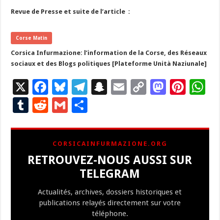
Revue de Presse et suite de l’article :
Corse Matin
Corsica Infurmazione: l’information de la Corse, des Réseaux
sociaux et des Blogs politiques [Plateforme Unità Naziunale]
X
F
Bl
T
S
E
C
M
Pi
W
ac
u
el
n
m
o
as
nt
h
T
R
G
P
e
es
e
a
ai
p
to
er
at
u
e
m
ar
b
ky
gr
p
l
y
d
es
s
m
d
ai
ta
CORSICAINFURMAZIONE.ORG
o
a
c
Li
o
t
p
bl
di
l
g
RETROUVEZ-NOUS AUSSI SUR
o
m
h
n
n
p
r
t
er
TELEGRAM
k
at
k
Actualités, archives, dossiers historiques et
publications relayés directement sur votre
téléphone.