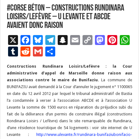
#Corse Béton – Constructions Rundinara
Loisirs/Lefèvre – U Levante et ABCDE
avaient donc raison
X
F
Bl
T
S
E
C
M
Pi
W
ac
u
el
n
m
o
as
nt
h
T
R
G
P
e
es
e
a
ai
p
to
er
at
u
e
m
ar
Constructions Rundinara Loisirs/Lefèvre : la Cour
b
ky
gr
p
l
y
d
es
s
m
d
ai
ta
administrative d’appel de Marseille donne raison aux
o
a
c
Li
o
t
p
bl
di
l
g
associations contre le maire de Bunifaziu.
La commune de
o
m
h
n
n
p
BUNIFAZIU avait demandé à la Cour d’annuler le jugement n° 1100065
r
t
er
en date du 12 avril 2012 par lequel le tribunal administratif de Bastia
k
at
k
l’a condamnée à verser à l’association ABCDE et à l’association U
Levante la somme de 1500 euros en réparation du préjudice subi du
fait de la délivrance d’un permis de construire illégal (constructions
Rondinara Loisirs / Lefèvre) dans le site remarquable de Rundinara,
d’une résidence touristique de 54 logements : voir site internet de U
Levante :
http://www.ulevante.fr/rundinara-bunifaziubonifacio-