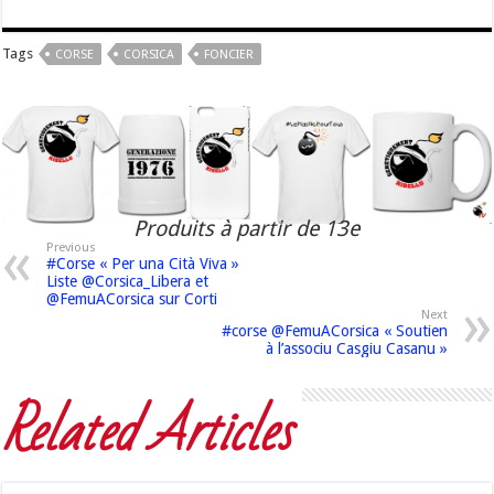
Tags
CORSE
CORSICA
FONCIER
Produits à partir de 13e
Previous
#Corse « Per una Cità Viva »
Liste @Corsica_Libera et
@FemuACorsica sur Corti
Next
#corse @FemuACorsica « Soutien
à l’associu Casgiu Casanu »
Related Articles