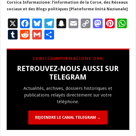
Corsica Infurmazione: l’information de la Corse, des Réseaux
sociaux et des Blogs politiques [Plateforme Unità Naziunale]
X
F
Bl
T
S
E
C
M
Pi
W
ac
u
el
n
m
o
as
nt
h
T
R
G
P
e
es
e
a
ai
p
to
er
at
u
e
m
ar
b
ky
gr
p
l
y
d
es
s
m
d
ai
ta
CORSICAINFURMAZIONE.ORG
o
a
c
Li
o
t
p
bl
di
l
g
RETROUVEZ-NOUS AUSSI SUR
o
m
h
n
n
p
r
t
er
TELEGRAM
k
at
k
Actualités, archives, dossiers historiques et
publications relayés directement sur votre
téléphone.
REJOINDRE LE CANAL TELEGRAM →