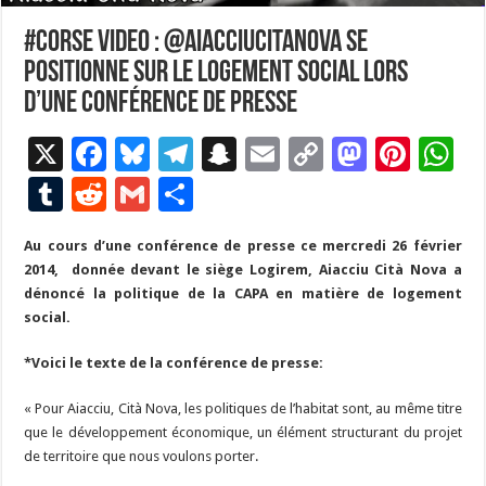
#Corse VIDEO : @AiacciuCitaNova se
positionne sur le logement social lors
d’une conférence de presse
X
F
Bl
T
S
E
C
M
Pi
W
ac
u
el
n
m
o
as
nt
h
T
R
G
P
e
es
e
a
ai
p
to
er
at
u
e
m
ar
Au cours d’une conférence de presse ce mercredi 26 février
b
ky
gr
p
l
y
d
es
s
m
d
ai
ta
2014, donnée devant le siège Logirem, Aiacciu Cità Nova a
o
a
c
Li
o
t
p
bl
di
l
g
dénoncé la politique de la CAPA en matière de logement
o
m
h
n
n
p
social.
r
t
er
k
at
k
*Voici le texte de la conférence de presse:
« Pour Aiacciu, Cità Nova, les politiques de l’habitat sont, au même titre
que le développement économique, un élément structurant du projet
de territoire que nous voulons porter.