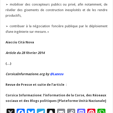
➢ mobiliser des concepteurs publics ou privé, afin notamment, de
révéler des gisements de construction inexploités et de les rendre
productifs,
➢ contribuer à la négociation foncière publique par le déploiement
d’une ingénierie sur-mesure. »
Aiacciu Cità Nova
Article du 28 février 2014
(…)
CorsicaInfurmazione.org by
@Lazezu
Revue de Presse et suite de l’article :
Corsica Infurmazione: l’information de la Corse, des Réseaux
sociaux et des Blogs politiques [Plateforme Unità Naziunale]
X
F
Bl
T
S
E
C
M
Pi
W