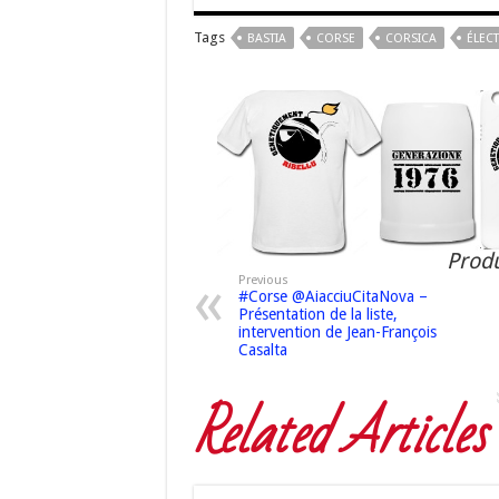
Tags
BASTIA
CORSE
CORSICA
ÉLEC
Produ
Previous
#Corse @AiacciuCitaNova –
Présentation de la liste,
intervention de Jean-François
Casalta
Related Articles