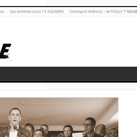
ies
Qui sommes nous ? A SQUADRA
Simonpoli Anthony – AnToFpcL™ Milit