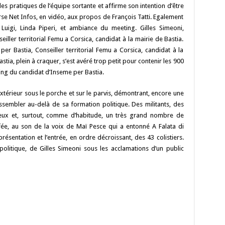
Li
o
t
p
r
t
er
les pratiques de l’équipe sortante et affirme son intention d’être
n
n
p
Corse Net Infos, en vidéo, aux propos de François Tatti. Egalement
 Luigi, Linda Piperi, et ambiance du meeting. Gilles Simeoni,
k
iller territorial Femu a Corsica, candidat à la mairie de Bastia.
per Bastia, Conseiller territorial Femu a Corsica, candidat à la
astia, plein à craquer, s’est avéré trop petit pour contenir les 900
ng du candidat d’Inseme per Bastia.
xtérieur sous le porche et sur le parvis, démontrant, encore une
rassembler au-delà de sa formation politique. Des militants, des
ieux et, surtout, comme d’habitude, un très grand nombre de
fée, au son de la voix de Maï Pesce qui a entonné A Falata di
résentation et l’entrée, en ordre décroissant, des 43 colistiers.
politique, de Gilles Simeoni sous les acclamations d’un public