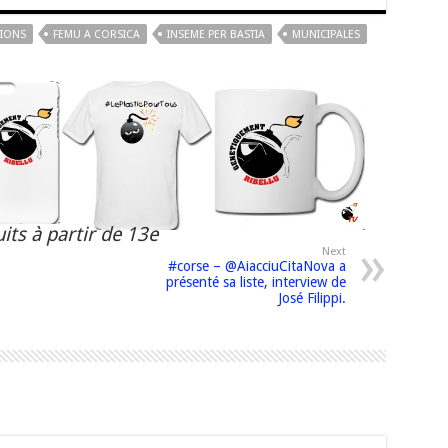
TIONS
FEMU A CORSICA
INSEME PER BASTIA
MUNICIPALES
its à partir de 13e
Next
#corse – @AiacciuCitaNova a
présenté sa liste, interview de
José Filippi.