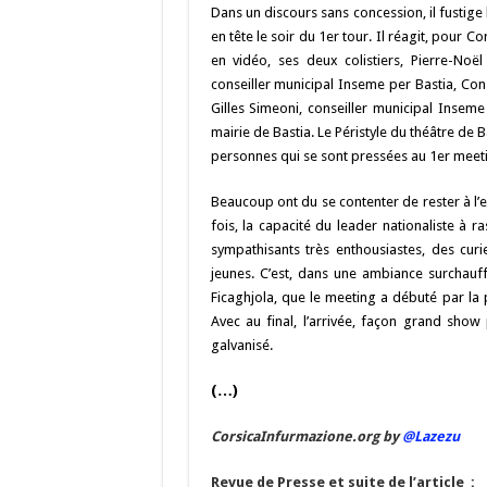
o
a
c
Dans un discours sans concession, il fustige 
o
m
h
en tête le soir du 1er tour. Il réagit, pour 
en vidéo, ses deux colistiers, Pierre-Noël
k
at
conseiller municipal Inseme per Bastia, Conse
Gilles Simeoni, conseiller municipal Inseme 
mairie de Bastia. Le Péristyle du théâtre de B
personnes qui se sont pressées au 1er meeti
Beaucoup ont du se contenter de rester à l’e
fois, la capacité du leader nationaliste à 
sympathisants très enthousiastes, des cur
jeunes. C’est, dans une ambiance surchauf
Ficaghjola, que le meeting a débuté par la p
Avec au final, l’arrivée, façon grand show 
galvanisé.
(…)
CorsicaInfurmazione.org by
@Lazezu
Revue de Presse et suite de l’article :