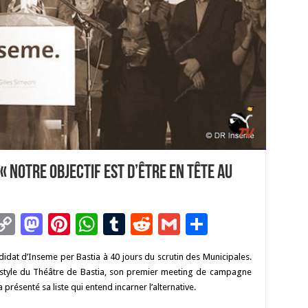
« Notre objectif est d’être en tête au
C
M
Pi
W
T
R
G
P
m
o
as
nt
h
u
e
m
ar
idat d’Inseme per Bastia à 40 jours du scrutin des Municipales.
i
p
to
er
at
m
d
ai
ta
éristyle du Théâtre de Bastia, son premier meeting de campagne
y
d
es
sA
bl
di
l
g
présenté sa liste qui entend incarner l’alternative.