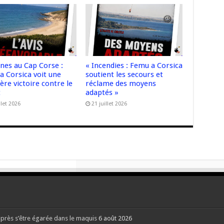
nnes au Cap Corse :
« Incendies : Femu a Corsica
a Corsica voit une
soutient les secours et
re victoire contre le
réclame des moyens
t
adaptés »
llet 2026
21 juillet 2026
après s’être égarée dans le maquis
6 août 2026