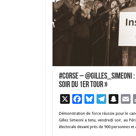
#Corse – @Gilles_Simeoni : 
soir du 1er tour »
X
F
Bl
T
S
E
ac
u
el
n
Démonstration de force réussie pour le cand
e
es
e
a
a
Gilles Simeoni a tenu, vendredi soir, au P
b
ky
gr
p
l
électorale devant près de 900 personnes et a 