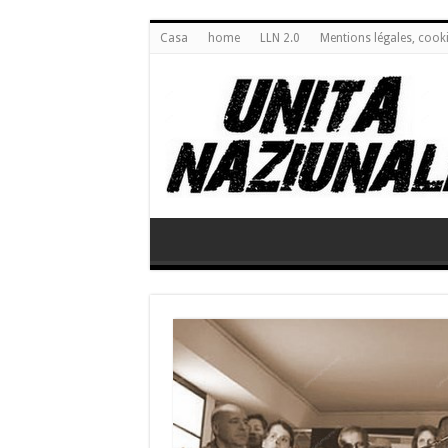
Casa
home
LLN 2.0
Mentions légales, cook