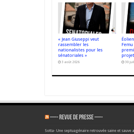
« Jean Giuseppi veut
Éolie
rassembler les
Femu 
nationalistes pour les
premiè
sénatoriales »
proje
3 août 2026
30 jui
—- REVUE DE PRESSE —-
Sotta- Une septuagénaire retrouvée saine et sauve 