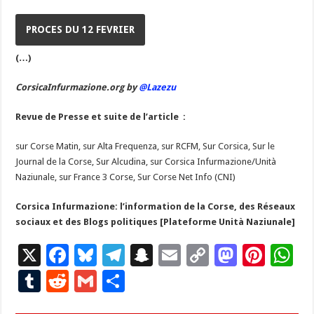
PROCES DU 12 FEVRIER
(…)
CorsicaInfurmazione.org by
@Lazezu
Revue de Presse et suite de l’article :
sur Corse Matin, sur Alta Frequenza, sur RCFM, Sur Corsica, Sur le
Journal de la Corse, Sur Alcudina, sur Corsica Infurmazione/Unità
Naziunale, sur France 3 Corse, Sur Corse Net Info (CNI)
Corsica Infurmazione: l’information de la Corse, des Réseaux
sociaux et des Blogs politiques [Plateforme Unità Naziunale]
X
F
Bl
T
S
E
C
M
Pi
W
ac
u
el
n
m
o
as
nt
h
T
R
G
P
e
es
e
a
ai
p
to
er
at
u
e
m
ar