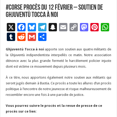
#Corse Procès du 12 février – Soutien de
Ghjuventù Tocca à Noi
X
F
Bl
T
S
E
C
M
Pi
W
ac
u
el
n
m
o
as
nt
h
T
R
G
P
e
es
e
a
ai
p
to
er
at
u
e
m
ar
Ghjuventù Tocca à noi
b
ky
apporte son soutien aux quatre militants de
gr
p
l
y
d
es
s
m
d
ai
ta
la Ghjuventù indipendentista interpellés ce matin. Notre association
o
a
c
Li
o
t
p
bl
di
l
g
dénonce avec la plus grande fermeté le harcèlement policier injuste
o
m
h
n
n
p
dont est victime ce mouvement depuis plusieurs mois.
r
t
er
k
at
k
À ce titre, nous apportons également notre soutien aux militants qui
seront jugés demain à Bastia. Ce procès a toute les allures d’un procès
politique à l’encontre de notre jeunesse et risque malheureusement de
ressembler encore une fois à une parodie de justice.
Vous pourrez suivre le procès et la revue de presse de ce
procès sur ce lien: