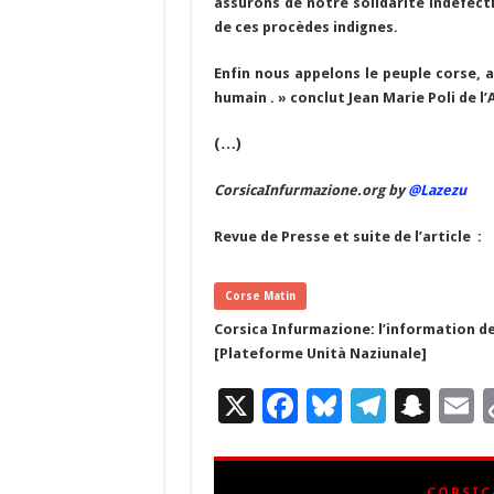
assurons de notre solidarité indéfecti
de ces procèdes indignes.
Enfin nous appelons le peuple corse, a 
humain . » conclut Jean Marie Poli de l’
(…)
CorsicaInfurmazione.org by
@Lazezu
Revue de Presse et suite de l’article :
Corse Matin
Corsica Infurmazione: l’information de
[Plateforme Unità Naziunale]
X
F
Bl
T
S
E
ac
u
el
n
e
es
e
a
a
CORSIC