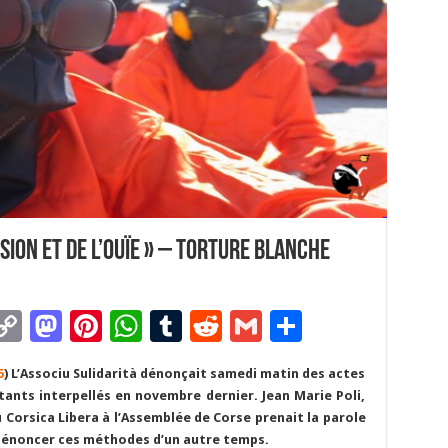
ision et de l’ouïe » – Torture blanche
C
M
Pi
W
T
R
G
P
m
o
as
nt
h
u
e
m
ar
5
) L’Associu Sulidarità dénonçait samedi matin des actes
i
p
to
er
at
m
d
ai
ta
tants interpellés en novembre dernier. Jean Marie Poli,
y
d
es
sA
bl
di
l
g
lu Corsica Libera à l’Assemblée de Corse prenait la parole
e dénoncer ces méthodes d’un autre temps.