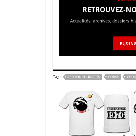
b
ky
gr
p
l
RETROUVEZ-NO
o
a
c
Actualités, archives, dossiers h
o
m
h
k
at
REJOIND
Tags
ASSOCIU SULIDARITÀ
CORSE
CORS