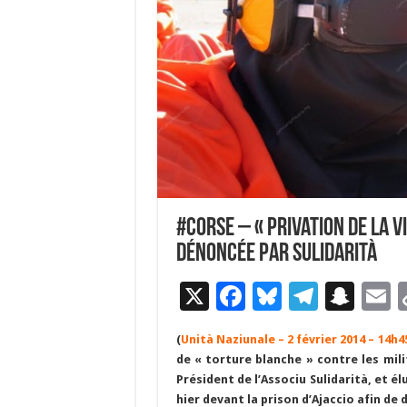
#Corse – « Privation de la v
dénoncée par Sulidarità
X
F
Bl
T
S
E
ac
u
el
n
(
Unità Naziunale – 2 février 2014 – 14h4
e
es
e
a
a
de « torture blanche » contre les mili
b
ky
gr
p
l
Président de l’Associu Sulidarità, et é
hier devant la prison d’Ajaccio afin d