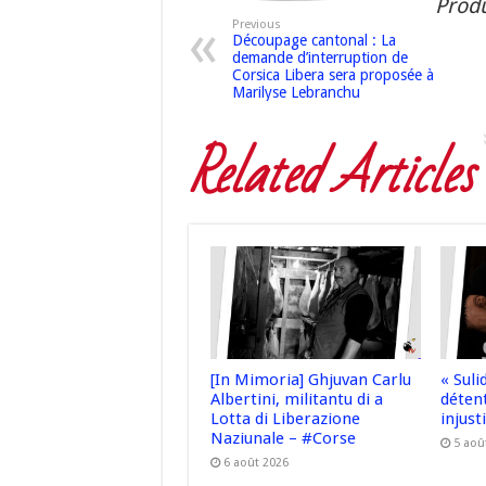
Produ
Previous
Découpage cantonal : La
demande d’interruption de
Corsica Libera sera proposée à
Marilyse Lebranchu
Related Articles
[In Mimoria] Ghjuvan Carlu
« Sul
Albertini, militantu di a
déten
Lotta di Liberazione
injusti
Naziunale – #Corse
5 aoû
6 août 2026