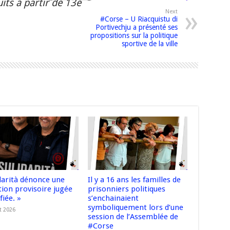
its à partir de 13e
Next
#Corse – U Riacquistu di
Portivechju a présenté ses
propositions sur la politique
sportive de la ville
idarità dénonce une
Il y a 16 ans les familles de
tion provisoire jugée
prisonniers politiques
fiée. »
s’enchainaient
symboliquement lors d’une
t 2026
session de l’Assemblée de
#Corse