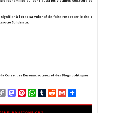
ble les familles qui sont aussi les victimes collatérales
signifier à l’état sa volonté de faire respecter le droit
Associu Sulidarità.
 la Corse, des Réseaux sociaux et des Blogs politiques
C
M
Pi
W
T
R
G
P
m
o
as
nt
h
u
e
m
ar
i
p
to
er
at
m
d
ai
ta
AINFURMAZIONE.ORG