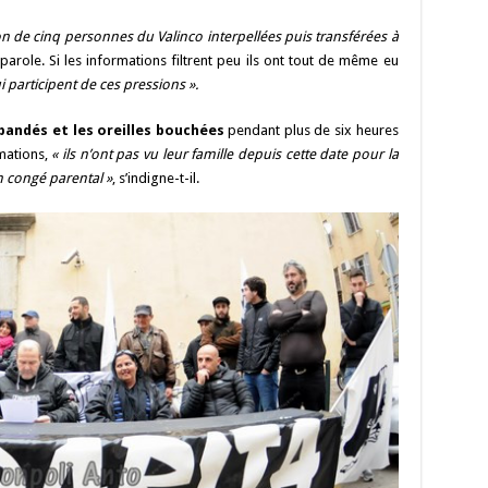
Li
o
t
p
r
t
er
n
n
p
ion de cinq personnes du Valinco interpellées puis transférées à
parole. Si les informations filtrent peu ils ont tout de même eu
k
i participent de ces pressions ».
bandés et les oreilles bouchées
pendant plus de six heures
rmations,
« ils n’ont pas vu leur famille depuis cette date pour la
n congé parental »
, s’indigne-t-il.