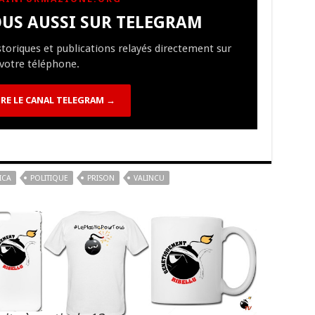
y
d
es
sA
bl
di
l
g
US AUSSI SUR TELEGRAM
Li
o
t
p
r
t
er
istoriques et publications relayés directement sur
n
n
p
votre téléphone.
k
RE LE CANAL TELEGRAM →
ICA
POLITIQUE
PRISON
VALINCU