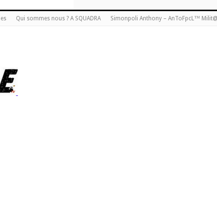
ies
Qui sommes nous ? A SQUADRA
Simonpoli Anthony – AnToFpcL™ Milit