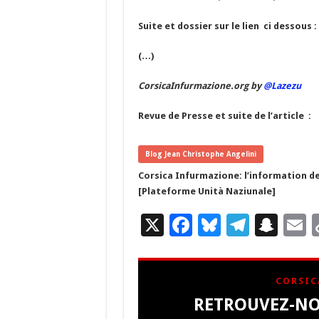
Suite et dossier sur le lien ci dessous :
(…)
CorsicaInfurmazione.org by
@Lazezu
Revue de Presse et suite de l’article :
Blog Jean Christophe Angelini
Corsica Infurmazione: l’information de
[Plateforme Unità Naziunale]
X
F
Bl
T
S
E
ac
u
el
n
e
es
e
a
a
CORSIC
b
ky
gr
p
l
RETROUVEZ-NO
o
a
c