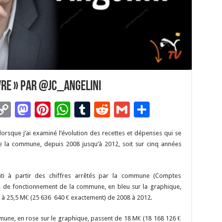
uvre » par @JC_Angelini
C
M
Pi
W
T
R
G
P
m
o
as
nt
h
u
e
m
ar
 lorsque j’ai examiné l’évolution des recettes et dépenses qui se
i
p
to
er
at
m
d
ai
ta
 la commune, depuis 2008 jusqu’à 2012, soit sur cinq années
y
d
es
sA
bl
di
l
g
Li
o
t
p
r
t
er
âti à partir des chiffres arrêtés par la commune (Comptes
n
n
p
es de fonctionnement de la commune, en bleu sur la graphique,
 à 25,5 M€ (25 636 640 € exactement) de 2008 à 2012.
k
une, en rose sur le graphique, passent de 18 M€ (18 168 126 €