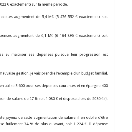
 022 € exactement) sur la même période.
s recettes augmentent de 5,4 M€ (5 476 552 € exactement) soit
dépenses augmentent de 6,1 M€ (6 164 896 € exactement) soit
as su maitriser ses dépenses puisque leur progression est
auvaise gestion, je vais prendre l’exemple d’un budget familial.
, en utilise 3 600 pour ses dépenses courantes et en épargne 400
n de salaire de 27 % soit 1 080 € et dispose alors de 5080 € (4
ute joyeux de cette augmentation de salaire, il en oublie d’être
se futilement 34 % de plus qu’avant, soit 1 224 €. Il dépense