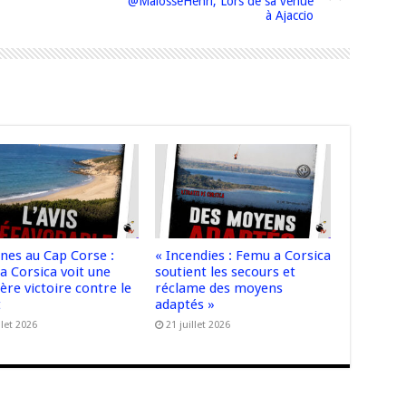
@MalosseHenri, Lors de sa venue
à Ajaccio
nnes au Cap Corse :
« Incendies : Femu a Corsica
a Corsica voit une
soutient les secours et
re victoire contre le
réclame des moyens
t
adaptés »
llet 2026
21 juillet 2026