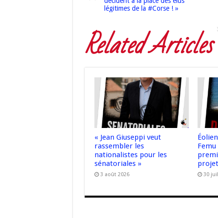
décident à la place des élus
légitimes de la #Corse ! »
Related Articles
« Jean Giuseppi veut
Éolie
rassembler les
Femu 
nationalistes pour les
premiè
sénatoriales »
proje
3 août 2026
30 jui