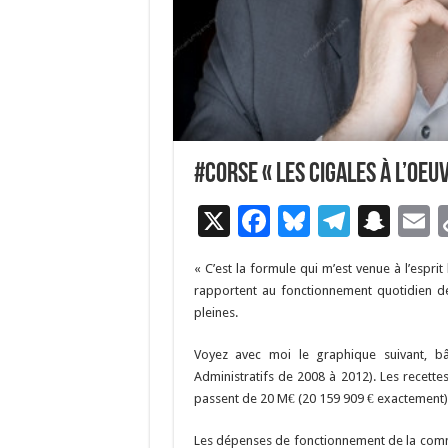
#Corse « Les cigales à l’oe
X
F
Bl
T
S
E
ac
u
el
n
« C’est la formule qui m’est venue à l’esprit
e
es
e
a
a
rapportent au fonctionnement quotidien de
b
ky
gr
p
l
pleines.
o
a
c
Voyez avec moi le graphique suivant, b
o
m
h
Administratifs de 2008 à 2012). Les recett
passent de 20 M€ (20 159 909 € exactement)
k
at
Les dépenses de fonctionnement de la comm