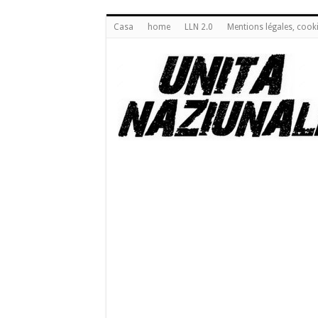
Casa
home
LLN 2.0
Mentions légales, cook