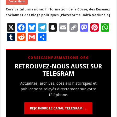
Corse Matin
Corsica Infurmazione: l’information de la Corse, des Réseaux
sociaux et des Blogs politiques [Plateforme Unità Naziunale]
X
F
Bl
T
S
E
C
M
Pi
W
ac
u
el
n
m
o
as
nt
h
T
R
G
P
e
es
e
a
ai
p
to
er
at
u
e
m
ar
b
ky
gr
p
l
y
d
es
s
m
d
ai
ta
CORSICAINFURMAZIONE.ORG
o
a
c
Li
o
t
p
bl
di
l
g
RETROUVEZ-NOUS AUSSI SUR
o
m
h
n
n
p
r
t
er
TELEGRAM
k
at
k
Actualités, archives, dossiers historiques et
publications relayés directement sur votre
téléphone.
REJOINDRE LE CANAL TELEGRAM →