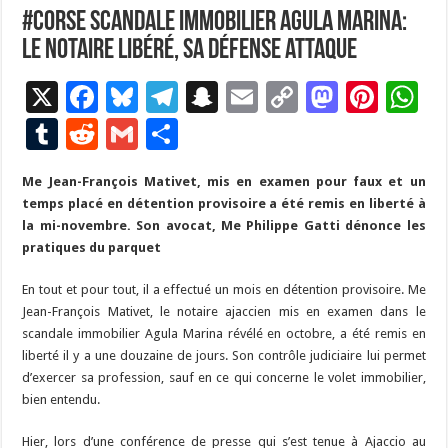
#corse Scandale immobilier Agula Marina:
le notaire libéré, sa défense attaque
X
F
Bl
T
S
E
C
M
Pi
W
ac
u
el
n
m
o
as
nt
h
T
R
G
P
e
es
e
a
ai
p
to
er
at
u
e
m
ar
Me Jean-François Mativet, mis en examen pour faux et un
b
ky
gr
p
l
y
d
es
s
m
d
ai
ta
temps placé en détention provisoire a été remis en liberté à
o
a
c
Li
o
t
p
bl
di
l
g
la mi-novembre. Son avocat, Me Philippe Gatti dénonce les
o
m
h
n
n
p
pratiques du parquet
r
t
er
k
at
k
En tout et pour tout, il a effectué un mois en détention provisoire. Me
Jean-François Mativet, le notaire ajaccien mis en examen dans le
scandale immobilier Agula Marina révélé en octobre, a été remis en
liberté il y a une douzaine de jours. Son contrôle judiciaire lui permet
d’exercer sa profession, sauf en ce qui concerne le volet immobilier,
bien entendu.
Hier, lors d’une conférence de presse qui s’est tenue à Ajaccio au