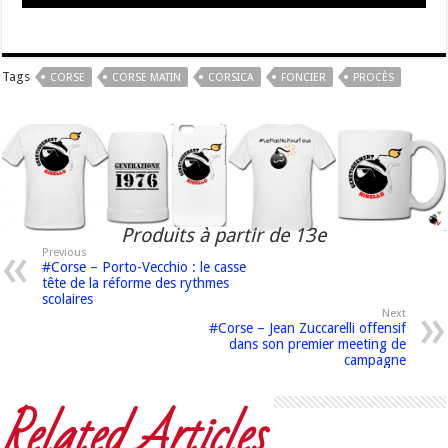
Tags
CORSE
CORSE MATIN
CORSICA
FONCIER
PROCÈS
Produits à partir de 13e
Previous
#Corse – Porto-Vecchio : le casse
tête de la réforme des rythmes
scolaires
Next
#Corse – Jean Zuccarelli offensif
dans son premier meeting de
campagne
Related Articles