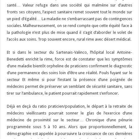
b
ky
gr
p
l
y
d
es
s
m
d
ai
ta
santé… Valeur refuge dans une société qui malmène sur d’autres
o
a
c
Li
o
t
p
bl
di
l
g
fronts ses citoyens, l’aspect sanitaire remet souvent tout le monde sur
o
m
h
n
n
p
un pied d’égalité… La maladie ne s’embarrassant pas de contingences
r
t
er
sociales. Malheureusement, on se rend compte que cette équité face à
k
at
k
la pathologie n’est plus de mise quand il s’agit d’aborder le volet de
l’accès aux soins. Trop souvent encore, rural rime avec désert médical.
Et si dans le secteur du Sartenais-Valinco, l’hôpital local Antoine-
Benedetti enrichit la rime, force est de constater que les symptômes
d’une maladie bientôt orpheline de praticiens confirment le diagnostic
d’une permanence des soins loin d’être une réalité. Pouls fuyant sur le
secteur Et même si pour l’instant la présence d’une poignée de
médecins permet de préserver un semblant de sécurité sanitaire, sans
tirer sur l’ambulance, le patient pourrait rapidement s’enfoncer.
Déjà en deçà du ratio praticien/population, le départ à la retraite de
médecins vieillissants pourrait sonner le glas de l’exercice d’une
médecine de proximité sur le secteur… Chronique d’une pénurie
programmée sous 5 à 10 ans. Alors que proportionnellement, la
démographie est appelée à poursuivre la croissance de ces dernières