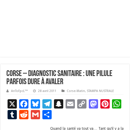
Corse – Diagnostic sanitaire : une pilule
parfois dure à avaler
AnToFpcL™
28 avril 2011
Corse-Matin
,
STAMPA NUSTRALE
X
F
Bl
T
S
E
C
M
Pi
W
ac
u
el
n
m
o
as
nt
h
T
R
G
P
e
es
e
a
ai
p
to
er
at
u
e
m
ar
Quand la santé va tout va… Tant qu’il y a la