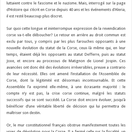
luttaient contre le fascisme et le nazisme. Mais, interrogé sur la page
d’Histoire qui s’écrit en Corse depuis 40 ans et les événements d’Aleria,
il est resté beaucoup plus discret.
Sur quoi cette longue et ininterrompue expression de la revendication
corse va-t-elle déboucher? Le retour en arrière au droit commun est
exclu par tous, y compris par les plus farouches opposants à une
nouvelle évolution du statut de la Corse, ceux-là même qui, en leur
temps, étaient déjà les opposants au statut Defferre, puis au statut
Joxe, et encore au processus de Matignon de Lionel Jospin. Ces
avancées ont donc été des évolutions irréversibles, preuve a contrario
de leur nécessité. Elles ont amené l’installation de l’Assemblée de
Corse, dont la légitimité est désormais incontournable. Et cette
Assemblée l’a exprimé elle-même, à une écrasante majorité : le
compte n’y est pas, la crise corse continue, malgré les statuts
successifs qui se sont succédé. La Corse doit encore évoluer, jusqu’à
bénéficier d’une véritable liberté de décision qui lui permettra de
maîtriser son destin.
Or, le mur constitutionnel français obstrue manifestement toutes les
voies de dévolution pour la Corse. Il a fermé celle sur la fiscalité, un