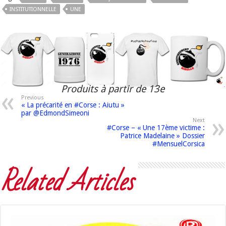
INSTITUTIONNELLE
UNE
Produits à partir de 13e
Previous
« La précarité en #Corse : Aiutu »
par @EdmondSimeoni
Next
#Corse – « Une 17ème victime :
Patrice Madelaine » Dossier
#MensuelCorsica
Related Articles