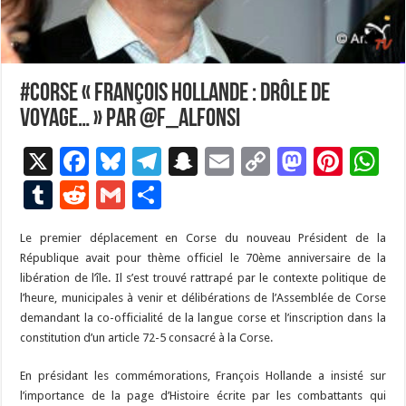
#Corse « François Hollande : Drôle de
voyage… » Par @F_Alfonsi
X
F
Bl
T
S
E
C
M
Pi
W
ac
u
el
n
m
o
as
nt
h
T
R
G
P
e
es
e
a
ai
p
to
er
at
u
e
m
ar
Le premier déplacement en Corse du nouveau Président de la
b
ky
gr
p
l
y
d
es
s
m
d
ai
ta
République avait pour thème officiel le 70ème anniversaire de la
o
a
c
Li
o
t
p
bl
di
l
g
libération de l’île. Il s’est trouvé rattrapé par le contexte politique de
o
m
h
n
n
p
l’heure, municipales à venir et délibérations de l’Assemblée de Corse
r
t
er
demandant la co-officialité de la langue corse et l’inscription dans la
k
at
k
constitution d’un article 72-5 consacré à la Corse.
En présidant les commémorations, François Hollande a insisté sur
l’importance de la page d’Histoire écrite par les combattants qui