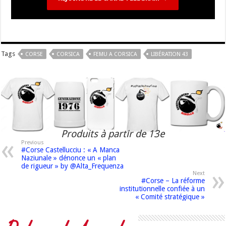
Tags
CORSE
CORSICA
FEMU A CORSICA
LIBÉRATION 43
Produits à partir de 13e
Previous
#Corse Castellucciu : « A Manca
Naziunale » dénonce un « plan
de rigueur » by @Alta_Frequenza
Next
#Corse – La réforme
institutionnelle confiée à un
« Comité stratégique »