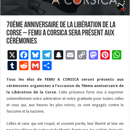
70ème anniversaire de la libération de la
Corse – Femu A Corsica sera présent aux
cérémonies
X
F
Bl
T
S
E
C
M
Pi
W
ac
u
el
n
m
o
as
nt
h
T
R
G
P
e
es
e
a
ai
p
to
er
at
u
e
m
ar
Tous les élus de FEMU A CORSICA seront présents aux
b
ky
gr
p
l
y
d
es
s
m
d
ai
ta
cérémonies organisées à l’occasion du 70ème anniversaire de
o
a
c
Li
o
t
p
bl
di
l
g
la Libération de la Corse.
Cette présence forte vise à exprimer
o
m
h
n
n
p
solennellement notre admiration et notre gratitude pour toutes celles
r
t
er
et ceux qui, aux heures les plus noires, se sont engagés contre le
k
at
k
fascisme et la nazisme.
Celles et ceux qui ont risqué, et souvent perdu, leur liberté et leur vie
pour les idéaux de justice et de liberté. Parmi eux, les soldats, bien sûr,